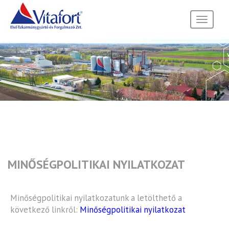
Toggle
navigati
MINŐSÉGPOLITIKAI NYILATKOZAT
Minőségpolitikai nyilatkozatunk a letölthető a
következő linkről:
Minőségpolitikai nyilatkozat