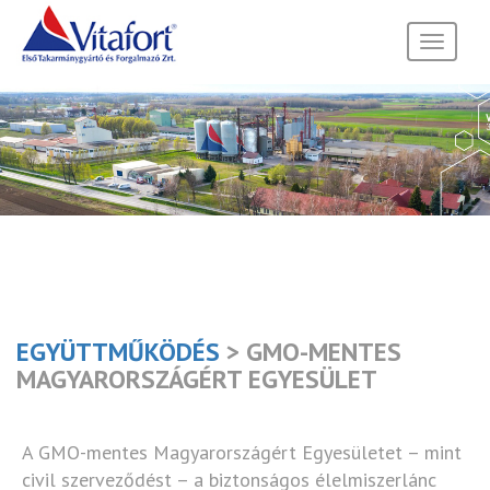
Toggle
navigati
EGYÜTTMŰKÖDÉS
> GMO-MENTES
MAGYARORSZÁGÉRT EGYESÜLET
A GMO-mentes Magyarországért Egyesületet – mint
civil szerveződést – a biztonságos élelmiszerlánc