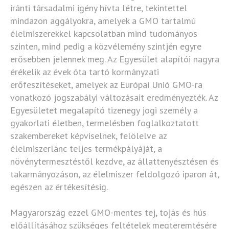
iránti társadalmi igény hívta létre, tekintettel
mindazon aggályokra, amelyek a GMO tartalmú
élelmiszerekkel kapcsolatban mind tudományos
szinten, mind pedig a közvélemény szintjén egyre
erősebben jelennek meg. Az Egyesület alapítói nagyra
érékelik az évek óta tartó kormányzati
erőfeszítéseket, amelyek az Európai Unió GMO-ra
vonatkozó jogszabályi változásait eredményezték. Az
Egyesületet megalapító tizenegy jogi személy a
gyakorlati életben, termelésben foglalkoztatott
szakembereket képviselnek, felölelve az
élelmiszerlánc teljes termékpályáját, a
növénytermesztéstől kezdve, az állattenyésztésen és
takarmányozáson, az élelmiszer feldolgozó iparon át,
egészen az értékesítésig.
Magyarország ezzel GMO-mentes tej, tojás és hús
előállításához szükséges feltételek megteremtésére