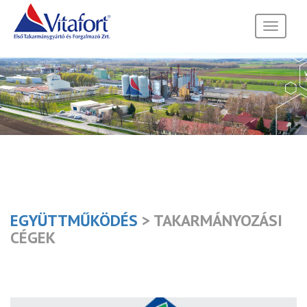
Toggle
navigati
EGYÜTTMŰKÖDÉS
> TAKARMÁNYOZÁSI
CÉGEK