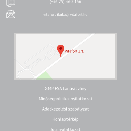
(+36 29) 360-156
vitafort (kukac) vitafort.hu
GMP FSA tanúsítvány
Minőségpolitikai nyilatkozat
Adatkezelési szabályzat
Honlaptérkép
Jogi nyilatkozat