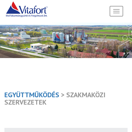
Toggle
navigati
EGYÜTTMŰKÖDÉS
> SZAKMAKÖZI
SZERVEZETEK