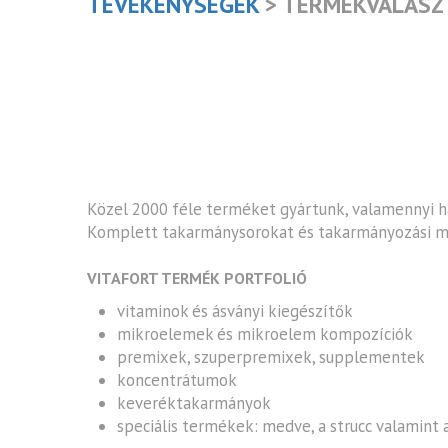
TEVÉKENYSÉGEK
> TERMÉKVÁLASZ
Közel 2000 féle terméket gyártunk, valamennyi h
Komplett takarmánysorokat és takarmányozási m
VITAFORT TERMÉK PORTFOLIÓ
vitaminok és ásványi kiegészítők
mikroelemek és mikroelem kompozíciók
premixek, szuperpremixek, supplementek
koncentrátumok
keveréktakarmányok
speciális termékek: medve, a strucc valamint 