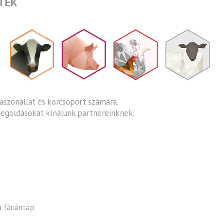
TÉK
aszonállat és korcsoport számára.
egoldásokat kínálunk partnereinknek.
a fácántáp