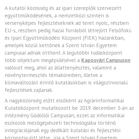
A kutatói közösség és az ipari szereplők szervezett
együttműködésének, a nemzetközi szinten is
versenyképes fejlesztéseknek ad teret nyolc, részben
EU-s, részben pedig hazai forrásból létrejött Felsőfokú
és Ipari Együttműködési Központ (FIEK) hazánkban,
amelyek közül kettőnek a Szent István Egyetem
campusai adnak otthont. A legutóbbi tudásközpont
több objektum megépülésével a
Kaposvári Campuson
valósult meg, ahol az állattenyésztés, valamint a
növénytermesztés témaköreiben, illetve a
klímaváltozást érintő kutatásokban is világszínvonalú
fejlesztések zajlanak.
A nagyközönség előtt elsőként az Agrárinformatikai
Kutatóközpont mutatkozott be 2019. december 3-án az
intézmény Gödöllői Campusán, ezzel az informatikai
eszközök mezőgépészeti technológiába történő
integrációjának egy dedikált kutatási és fejlesztési
központja jött létre írja a Szent István Egyetem