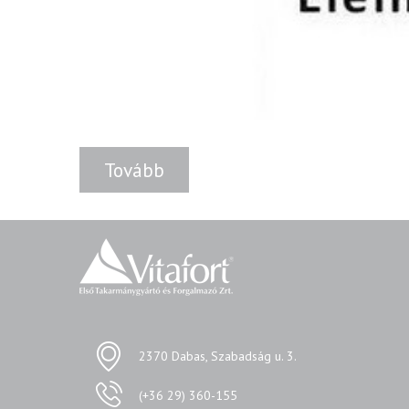
Tovább
2370 Dabas, Szabadság u. 3.
(+36 29) 360-155