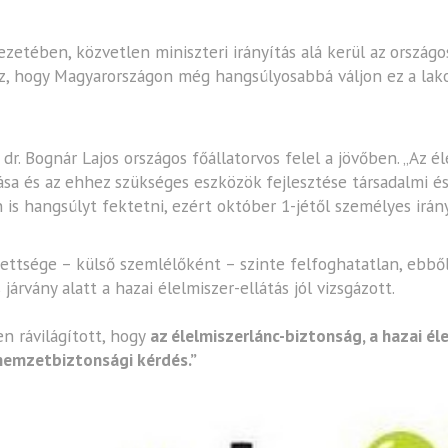
zetében, közvetlen miniszteri irányítás alá kerül az országos 
hhoz, hogy Magyarországon még hangsúlyosabbá váljon ez a la
dr. Bognár Lajos országos főállatorvos felel a jövőben. „Az é
sa és az ehhez szükséges eszközök fejlesztése társadalmi é
s hangsúlyt fektetni, ezért október 1-jétől személyes irány
tettsége – külső szemlélőként – szinte felfoghatatlan, ebbő
járvány alatt a hazai élelmiszer-ellátás jól vizsgázott.
n rávilágított, hogy
az élelmiszerlánc-biztonság, a hazai él
 nemzetbiztonsági kérdés.”