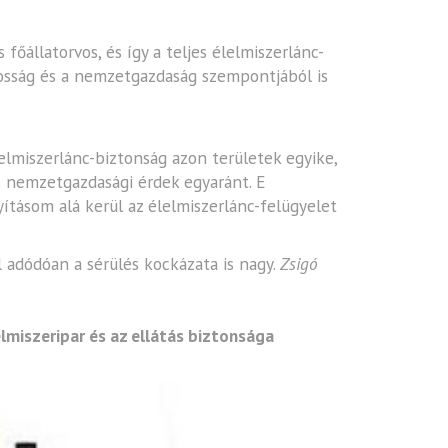
főállatorvos, és így a teljes élelmiszerlánc-
kosság és a nemzetgazdaság szempontjából is
lelmiszerlánc-biztonság azon területek egyike,
s nemzetgazdasági érdek egyaránt. E
ításom alá kerül az élelmiszerlánc-felügyelet
l adódóan a sérülés kockázata is nagy.
Zsigó
elmiszeripar és az ellátás biztonsága