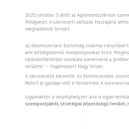
2020. október 1-jétől az Agrárminisztérium szerve
felügyelet. A szervezeti változás hozzájárul a
meghatározó terület.
Az élelmiszerlánc-biztonság szakmai irányításért 
ami kétségtelenül mindannyiunkat érint. Megóvá
nélkülözhetetlen munkára szeretnénk a jövőben i
területe.” – fogalmazott Nagy István.
A tárcavezető kiemelte: Az élelmiszerlánc össze
Róbert
jó gazdája volt e területnek. A koronavírus 
Ugyanakkor a veszélyhelyzet arra is egyértelműe
szempontjából, stratégiai jelentőségű terület,