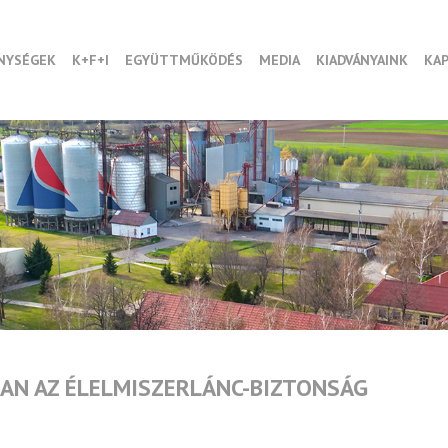
NYSÉGEK
K+F+I
EGYÜTTMŰKÖDÉS
MEDIA
KIADVÁNYAINK
KA
BAN AZ ÉLELMISZERLÁNC-BIZTONSÁG