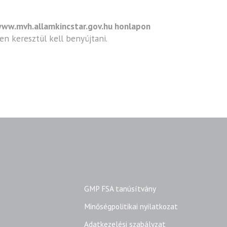
 www.mvh.allamkincstar.gov.hu honlapon
n keresztül kell benyújtani.
GMP FSA tanúsítvány
Minőségpolitikai nyilatkozat
Adatkezelési szabályzat