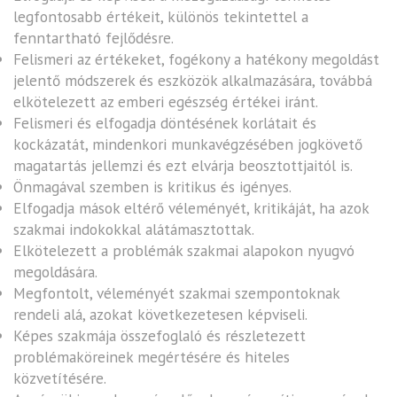
legfontosabb értékeit, különös tekintettel a
fenntartható fejlődésre.
Felismeri az értékeket, fogékony a hatékony megoldást
jelentő módszerek és eszközök alkalmazására, továbbá
elkötelezett az emberi egészség értékei iránt.
Felismeri és elfogadja döntésének korlátait és
kockázatát, mindenkori munkavégzésében jogkövető
magatartás jellemzi és ezt elvárja beosztottjaitól is.
Önmagával szemben is kritikus és igényes.
Elfogadja mások eltérő véleményét, kritikáját, ha azok
szakmai indokokkal alátámasztottak.
Elkötelezett a problémák szakmai alapokon nyugvó
megoldására.
Megfontolt, véleményét szakmai szempontoknak
rendeli alá, azokat következetesen képviseli.
Képes szakmája összefoglaló és részletezett
problémaköreinek megértésére és hiteles
közvetítésére.