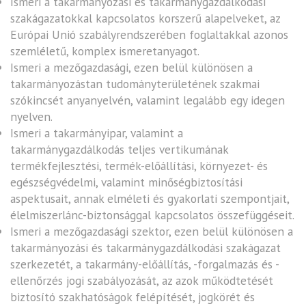
Ismeri a takarmányozási és takarmánygazdálkodási
szakágazatokkal kapcsolatos korszerű alapelveket, az
Európai Unió szabályrendszerében foglaltakkal azonos
szemléletű, komplex ismeretanyagot.
Ismeri a mezőgazdasági, ezen belül különösen a
takarmányozástan tudományterületének szakmai
szókincsét anyanyelvén, valamint legalább egy idegen
nyelven.
Ismeri a takarmányipar, valamint a
takarmánygazdálkodás teljes vertikumának
termékfejlesztési, termék-előállítási, környezet- és
egészségvédelmi, valamint minőségbiztosítási
aspektusait, annak elméleti és gyakorlati szempontjait,
élelmiszerlánc-biztonsággal kapcsolatos összefüggéseit.
Ismeri a mezőgazdasági szektor, ezen belül különösen a
takarmányozási és takarmánygazdálkodási szakágazat
szerkezetét, a takarmány-előállítás, -forgalmazás és -
ellenőrzés jogi szabályozását, az azok működtetését
biztosító szakhatóságok felépítését, jogkörét és