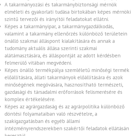
A takarmányozási és takarmánybiztonsági mérnök
elméleti és gyakorlati tudása birtokában képes mérnöki
szintű tervezői és irányítói feladatokat ellátni.
Képes a takarmányipar, a takarmánygazdálkodás,
valamint a takarmány ellenőrzés különböző területein
önálló szakmai álláspont kialakítására és annak a
tudomány aktuális állása szerinti szakmai
alátámasztására, és álláspontját az adott kérdésben
felmerülő vitában megvédeni.
Képes önálló termékpálya szemléletű minőségi termék
előállítására, állati takarmányok előállítására és azok
minőségének megóvására, hasznosítható természeti,
gazdasági és társadalmi erőforrások felismerésére és
komplex értékelésére.
Képes az agrárgazdaság és az agrárpolitika különböző
döntési folyamataiban való részvételre, a
szakigazgatásban és egyéb állami
intézményrendszerekben szakértői feladatok ellátásán
keresztül.