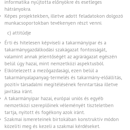
informatika nyújtotta előnyökre és esetleges
hátrányokra.
Képes projektekben, illetve adott feladatokon dolgozó
munkacsoportokban tevékenyen részt venni.
c) attitűdje
Érti és hitelesen képviseli a takarmányipar és a
takarmánygazdálkodási szakágazat fontosságát,
valamint annak jelentőségét az agrárágazat egészén
belül úgy hazai, mint nemzetközi aspektusból.
Elkötelezett a mezőgazdasági, ezen belül a
takarmányalapanyag-termelés és takarmány-előállítás,
pozitív társadalmi megítélésének fenntartása illetve
javítása iránt.
A takarmányipar hazai, európai uniós és egyéb
nemzetközi szereplőinek véleményét tiszteletben
tartja, nyitott és fogékony azok iránt.
Szakmai ismereteinek birtokában konstruktív módon
közelíti meg és kezeli a szakmai kérdéseket.