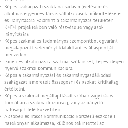
Képes szakágazati szaktanácsadás művelésére és
alkalmas egyéni és társas vállalkozások működtetésére
és irányítására, valamint a takarmányozás területén
K+F+I projektekben való részvételre vagy azok
irányítására.
Képes szakmai és tudományos szempontból egyaránt
megalapozott véleményt kialakítani és álláspontját
megvédeni.
Ismeri és alkalmazza a szakmai szókincset, képes idegen
nyelvű szakmai kommunikációra.
Képes a takarmányozási és takarmánygazdálkodási
szakágazat ismereteit összegezni és azokat kritikailag
értékelni.
Képes a szakmai megállapításait szóban vagy írásos
formában a szakmai közönség, vagy az irányító
hatóságok felé közvetíteni.
A szóbeli és írásos kommunikáció korszerű eszközeit
hatékonyan alkalmazza, különös tekintettel az