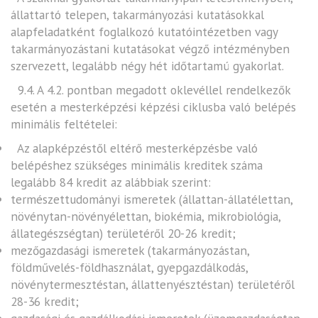
állattartó telepen, takarmányozási kutatásokkal
alapfeladatként foglalkozó kutatóintézetben vagy
takarmányozástani kutatásokat végző intézményben
szervezett, legalább négy hét időtartamú gyakorlat.
9.4. A 4.2. pontban megadott oklevéllel rendelkezők
esetén a mesterképzési képzési ciklusba való belépés
minimális feltételei:
Az alapképzéstől eltérő mesterképzésbe való
belépéshez szükséges minimális kreditek száma
legalább 84 kredit az alábbiak szerint:
természettudományi ismeretek (állattan-állatélettan,
növénytan-növényélettan, biokémia, mikrobiológia,
állategészségtan) területéről 20-26 kredit;
mezőgazdasági ismeretek (takarmányozástan,
földművelés-földhasználat, gyepgazdálkodás,
növénytermesztéstan, állattenyésztéstan) területéről
28-36 kredit;