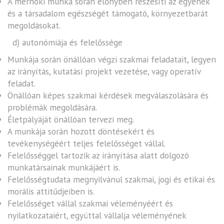
A mérnöki munka során előnyben részesíti az egyének
és a társadalom egészségét támogató, környezetbarát
megoldásokat.
d) autonómiája és felelőssége
Munkája során önállóan végzi szakmai feladatait, legyen
az irányítás, kutatási projekt vezetése, vagy operatív
feladat.
Önállóan képes szakmai kérdések megválaszolására és
problémák megoldására.
Életpályáját önállóan tervezi meg.
A munkája során hozott döntésekért és
tevékenységéért teljes felelősséget vállal.
Felelősséggel tartozik az irányítása alatt dolgozó
munkatársainak munkájáért is.
Felelősségtudata megnyilvánul szakmai, jogi és etikai és
morális attitűdjeiben is.
Felelősséget vállal szakmai véleményéért és
nyilatkozataiért, egyúttal vállalja véleményének