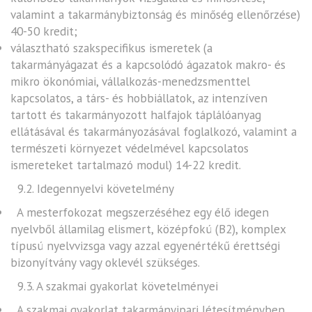
valamint a takarmánybiztonság és minőség ellenőrzése)
40-50 kredit;
választható szakspecifikus ismeretek (a
takarmányágazat és a kapcsolódó ágazatok makro- és
mikro ökonómiai, vállalkozás-menedzsmenttel
kapcsolatos, a társ- és hobbiállatok, az intenzíven
tartott és takarmányozott halfajok táplálóanyag
ellátásával és takarmányozásával foglalkozó, valamint a
természeti környezet védelmével kapcsolatos
ismereteket tartalmazó modul) 14-22 kredit.
9.2. Idegennyelvi követelmény
A mesterfokozat megszerzéséhez egy élő idegen
nyelvből államilag elismert, középfokú (B2), komplex
típusú nyelvvizsga vagy azzal egyenértékű érettségi
bizonyítvány vagy oklevél szükséges.
9.3. A szakmai gyakorlat követelményei
A szakmai gyakorlat takarmányipari létesítményben,