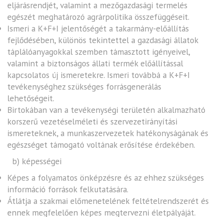
eljárásrendjét, valamint a mezőgazdasági termelés
egészét meghatározó agrárpolitika összefüggéseit.
Ismeri a K+F+I jelentőségét a takarmány-előállítás
fejlődésében, különös tekintettel a gazdasági állatok
táplálóanyagokkal szemben támasztott igényeivel,
valamint a biztonságos állati termék előállítással
kapcsolatos új ismeretekre. Ismeri továbbá a K+F+I
tevékenységhez szükséges forrásgenerálás
lehetőségeit.
Birtokában van a tevékenységi területén alkalmazható
korszerű vezetéselméleti és szervezetirányítási
ismereteknek, a munkaszervezetek hatékonyságának és
egészséget támogató voltának erősítése érdekében.
b) képességei
Képes a folyamatos önképzésre és az ehhez szükséges
információ források felkutatására.
Átlátja a szakmai előmenetelének feltételrendszerét és
ennek megfelelően képes megtervezni életpályáját.