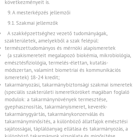
következményeit is.
9. A mesterképzés jellemzői
9.1. Szakmai jellemzők
A szakképzettséghez vezető tudományágak,
szakterületek, amelyekből a szak felépül:
természettudományos és mérnöki alapismeretek
(a szakismereteit megalapozó biokémia, mikrobiológia,
emésztésfiziológia, termelés-élettan, kutatás-
módszertan, valamint biometriai és kommunikációs
ismeretek) 18-24 kredit;
takarmányozási, takarmánybiztonsági szakmai ismeretek
(speciális szakterületi ismeretköröket magában foglaló
modulok: a takarmánynövények termesztése,
gyephasznosítás, takarmányismeret, keverék-
takarmánygyártás, takarmánykonzerválás és
takarmányminősítés, a különböző állatfajok emésztési
sajátosságai, táplálóanyag ellátása és takarmányozás, a
különböző takarmányok vizsgálata és minősítése,