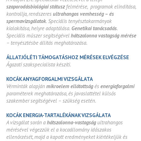
szaporodásbiológiai státusz
felmérése, programok elindítása,
kontrollja, rendszeres
ultrahangos vemhesség – és
spermavizsgálatok
. Speciális tenyésztakarmányok
kialakítása, helyre adaptálása.
Genetikai tanácsadás
.
Speciális műszer segítségével
hátszalonna vastagság mérése
– tenyésztésbe állítás meghatározása.
ÁLLATJÓLÉTI TÁMOGATÁSHOZ MÉRÉSEK ELVÉGZÉSE
Ágazati szakspecialista készíti.
KOCÁK ANYAGFORGALMI VIZSGÁLATA
Vérminták alapján
mikroelem ellátottság
és
energiaforgalmi
paraméterek meghatározása, és javaslattétel külsős
szakember segítségével – szükség esetén.
KOCÁK ENERGIA-TARTALÉKÁNAK VIZSGÁLATA
A vizsgálat során a
hátszalonna-vastagság
ultrahangos
mérésével végezzük el a kocaállomány időszakos
ellenőrzését, majd a kapott eredményeket kiértékeljük és