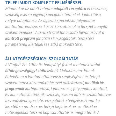
TELEPI AUDIT KOMPLETT FELMÉRÉSSEL
Mindenkor az adott telepre
adaptált receptúra
elkészítése,
szükség esetén egyedi, specifikus termékek kialakítása,
helyre adaptálása. Az ágazati specialista folyamatos
kontrollja, rendszeres közös konzultációk a telepet irányító
szakemberekkel. A területi szaktanácsadó bevonásával a
kontroll program
(analízisek, vizsgálatok, termelési
paraméterek kiértékelése stb.) működtetése.
ÁLLATEGÉSZSÉGÜGYI SZOLGÁLTATÁS
A Vitafort Zrt. különös hangsúlyt fektet a telepek stabil
állategészségügyi státusz
ának kialakítására. Ennek
érdekében a Vitafort állatorvosa segítségével és telepi
szakemberek közreműködésével
vakcinázási, medikációs
programok
karbantartása, kidolgozása, folyamatos kontroll,
és konzultáció történik, szükség esetén külsős szakállatorvos
bevonásával speciális vizsgálatok elvégzése. A munka
keretében rendszeres telepi bejárások és az illetékes
hatóságokkal történő kapcsolattartás is megtörténik. A