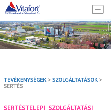
Toggle
navigati
TEVÉKENYSÉGEK
>
SZOLGÁLTATÁSOK
>
SERTÉS
SERTÉSTELEPI SZOLGÁLTATÁSI