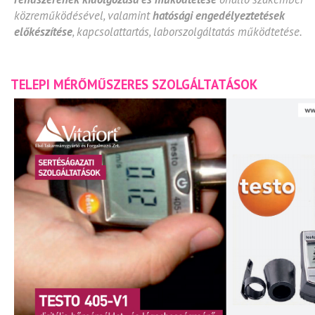
közreműködésével, valamint
hatósági engedélyeztetések
előkészítése
, kapcsolattartás, laborszolgáltatás működtetése.
TELEPI MÉRŐMŰSZERES SZOLGÁLTATÁSOK