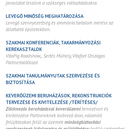
javaslatot teszünk a szükséges változtatásokra.
LEVEGŐ MINŐSÉG MEGHATÁROZÁSA
Levegő szennyezettség és ammónia tartalom mérése az
állattartó épületekben.
SZAKMAI KONFERENCIÁK, TAKARMÁNYOZÁSI
KEREKASZTALOK
VitaPig Roadshow
,
Sertés Műhely, Vitafort Országos
Partnertalálkozó
SZAKMAI TANULMÁNYUTAK SZERVEZÉSE ÉS
BIZTOSÍTÁSA
KEVERŐÜZEMI BERUHÁZÁSOK, REKONSTRUKCIÓK
TERVEZÉSE ÉS KIVITELEZÉSE /TÉRÍTÉSES/
Zöldmezős beruházással keverőüzemi
tervezésen és
kivitelezése Partnereknek kedvező áron, valamint
felújításokon felül az üzemek
minőségbiztosítási
rendszerének kidolgozása és működtetése
önálló szakember