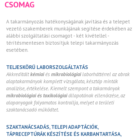
CSOMAG
A takarmányozás hatékonyságának javítása és a telepet
vezető szakemberek munkájának segítése érdekében az
alábbi szolgáltatási csomagot - két kivétellel -
térítésmentesen biztosítjuk telepi takarmányozás
esetében.
TELJESKÖRŰ LABORSZOLGÁLTATÁS
Akkreditált
kémiai
és
mikrobiológiai
laborháttérrel az abrak
alaptakarmányok komplett vizsgálata, késztáp minták
analízise, értékelése. Kiemelt szempont a takarmányok
mikrobiológiai és toxikológiai
állapotának ellenőrzése, az
alapanyagok folyamatos kontrollja, melyet a területi
szaktanácsadó működtet.
SZAKTANÁCSADÁS, TELEPI ADAPTÁCIÓK,
TÁPRECEPTÚRÁK KÉSZÍTÉSE ÉS KARBANTARTÁSA,