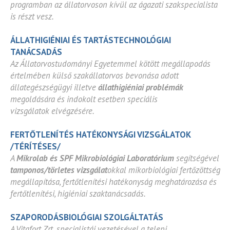
programban az állatorvoson kívül az ágazati szakspecialista
is részt vesz.
ÁLLATHIGIÉNIAI ÉS TARTÁSTECHNOLÓGIAI
TANÁCSADÁS
Az Állatorvostudományi Egyetemmel kötött megállapodás
értelmében külső szakállatorvos bevonása adott
állategészségügyi illetve
állathigiéniai problémák
megoldására és indokolt esetben speciális
vizsgálatok elvégzésére.
FERTŐTLENÍTÉS HATÉKONYSÁGI VIZSGÁLATOK
/TÉRÍTÉSES/
A
Mikrolab és SPF Mikrobiológiai Laboratórium
segítségével
tamponos/törletes vizsgálat
okkal mikorbiológiai fertőzöttség
megállapítása, fertőtlenítési hatékonyság meghatározása és
fertőtlenítési, higiéniai szaktanácsadás.
SZAPORODÁSBIOLÓGIAI SZOLGÁLTATÁS
A Vitafort Zrt. specialistái vezetésével a telepi