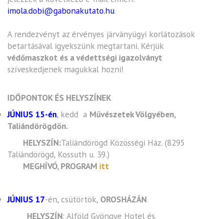
imola.dobi@gabonakutato.hu
.
A rendezvényt az érvényes járványügyi korlátozások
betartásával igyekszünk megtartani. Kérjük
védőmaszkot és a védettségi igazolványt
szíveskedjenek magukkal hozni!
IDŐPONTOK ÉS HELYSZÍNEK
JÚNIUS 15-én
, kedd a
Művészetek Völgyében,
Taliándörögdön.
HELYSZÍN:
Taliándörögd Közösségi Ház. (8295
Taliándörögd, Kossuth u. 39.)
MEGHÍVÓ, PROGRAM
itt
JÚNIUS 17
-én, csütörtök,
OROSHÁZÁN
HELYSZÍN
: Alföld Gyöngye Hotel és