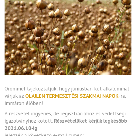
Örömmel tájékoztatjuk, hogy júniusban két alkalommal
várjuk az
OLAJLEN TERMESZTÉSI SZAKMAI NAPOK
-ra,
immáron élőben!
A részvétel ingyenes, de regisztrációhoz és védettségi
igazolványhoz kötött.
Részvételüket kérjük legkésőbb
2021.06.10-ig
jelezzék a következő e-mail címen: