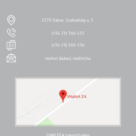
2370 Dabas, Szabadság u. 3.
(+36 29) 360-155
(+36 29) 360-156
vitafort (kukac) vitafort.hu
GMP FSA tanúsítvány