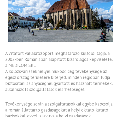
A Vitafort vállalatcsoport meghatározó külföldi tagja, a
2002-ben Romániaban alapított kizárolagos képviselete,
a MEDICOM SRL.
A kolozsvári székhellyel müködő cég tevékenysége az
egész ország területére kiterjed, minden régioban tudja
biztositani az anyacégnél gyártott és használt termékek,
alkalmazott szolgaltatasok elárhetöségét.
Tevékenysége során a szolgáltatásokkal egybe kapcsolja
a román állattartó gazdaságokat a helyi oktató-kutató
bázisokkal, evvel is javitva a helyi gazdaságok