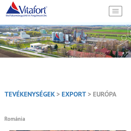
Toggle
navigati
TEVÉKENYSÉGEK
>
EXPORT
> EURÓPA
Románia