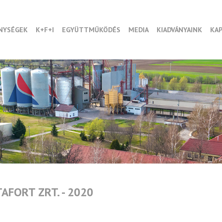
NYSÉGEK
K+F+I
EGYÜTTMŰKÖDÉS
MEDIA
KIADVÁNYAINK
KA
AFORT ZRT. - 2020