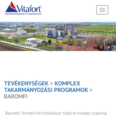
Toggle
navigati
TEVÉKENYSÉGEK
>
KOMPLEX
TAKARMÁNYOZÁSI PROGRAMOK
>
BAROMFI
Baromfi Termék Portfóliónkat több évtizedes szakmai