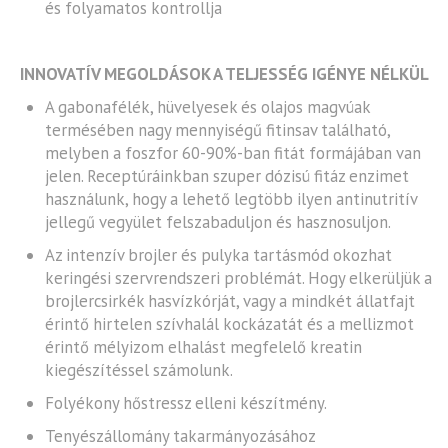
és folyamatos kontrollja
INNOVATÍV MEGOLDÁSOK A TELJESSÉG IGÉNYE NÉLKÜL
A gabonafélék, hüvelyesek és olajos magvúak
termésében nagy mennyiségű fitinsav található,
melyben a foszfor 60-90%-ban fitát formájában van
jelen. Receptúráinkban szuper dózisú fitáz enzimet
használunk, hogy a lehető legtöbb ilyen antinutritív
jellegű vegyület felszabaduljon és hasznosuljon.
Az intenzív brojler és pulyka tartásmód okozhat
keringési szervrendszeri problémát. Hogy elkerüljük a
brojlercsirkék hasvízkórját, vagy a mindkét állatfajt
érintő hirtelen szívhalál kockázatát és a mellizmot
érintő mélyizom elhalást megfelelő kreatin
kiegészítéssel számolunk.
Folyékony hőstressz elleni készítmény.
Tenyészállomány takarmányozásához