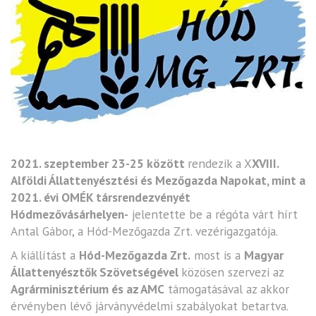
2021. szeptember 23-25 között
rendezik a X
XVIII.
Alföldi Állattenyésztési és Mezőgazda Napokat, mint a
2021. évi OMÉK társrendezvényét
Hódmezővásárhelyen-
jelentette be a régóta várt hírt
Antal Gábor, a Hód-Mezőgazda Zrt. vezérigazgatója.
A kiállítást a
Hód-Mezőgazda Zrt.
most is a
Magyar
Állattenyésztők Szövetségével
közösen szervezi az
Agrárminisztérium és az AMC
támogatásával az akkor
érvényben lévő járványvédelmi szabályokat betartva.