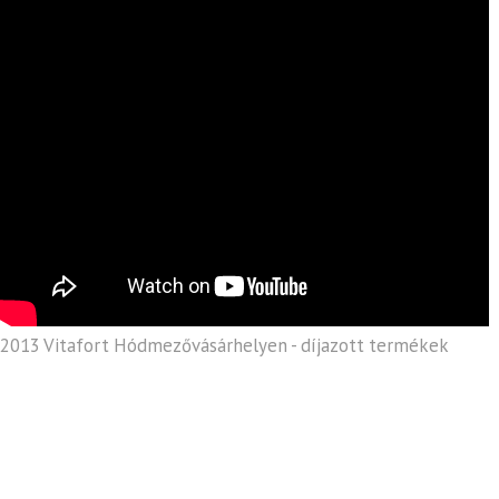
2013 Vitafort Hódmezővásárhelyen - díjazott termékek