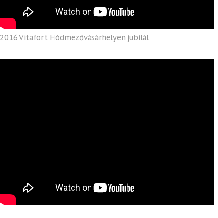
2016 Vitafort Hódmezővásárhelyen jubilál