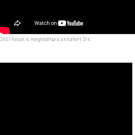
2017 Ázsiát is meghódítja a a Vitafort Zrt.