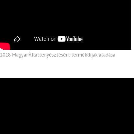
2018 Magyar Állattenyésztésért termékdíjak átadása