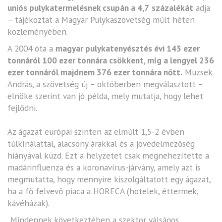
uniós pulykatermelésnek csupán a 4,7
százalékát
adja
– tájékoztat a Magyar Pulykaszövetség múlt héten
közleményében.
A 2004 óta a
magyar pulykatenyésztés évi 143 ezer
tonnáról 100 ezer tonnára csökkent, míg a lengyel 236
ezer tonnáról majdnem 376 ezer tonnára nőtt.
Muzsek
András, a szövetség új – októberben megválasztott –
elnöke szerint van jó példa, mely mutatja, hogy lehet
fejlődni.
Az ágazat európai szinten az elmúlt 1,5-2 évben
túlkínálattal, alacsony árakkal és a jövedelmezőség
hiányával küzd. Ezt a helyzetet csak megnehezítette a
madárinfluenza és a koronavírus-járvány, amely azt is
megmutatta, hogy mennyire kiszolgáltatott egy ágazat,
ha a fő felvevő piaca a HORECA (hotelek, éttermek,
kávéházak).
„Mindennek következtében a szektor válságos