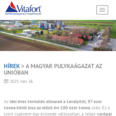
Toggle
navigati
HÍREK
> A MAGYAR PULYKAÁGAZAT AZ
UNIÓBAN
2021 nov 26
Az
idei éves termelés elmarad a tavalyitól, 97 ezer
tonna körül lesz az előző évi 100 ezer tonna
után. Ez a
szint csaknem egy évtizede változatlan, a teljes e
urópai