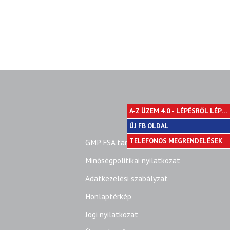
A-Z ÜZEM 4.0 - LÉPÉSRŐL LÉPÉ
ÚJ FB OLDAL
TELEFONOS MEGRENDELÉSEK
GMP FSA tanúsítvány
Minőségpolitikai nyilatkozat
Adatkezelési szabályzat
Honlaptérkép
Jogi nyilatkozat