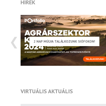
HÍREK
❮
6
2 NAP MÚLVA TALÁLKOZUNK SIÓFOKON!
VIRTUÁLIS AKTUÁLIS