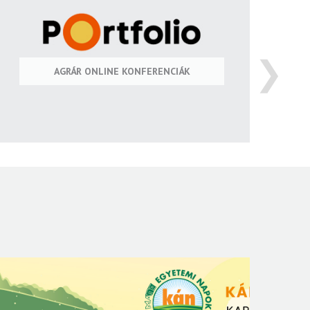
❯
AGRÁR ONLINE KONFERENCIÁK