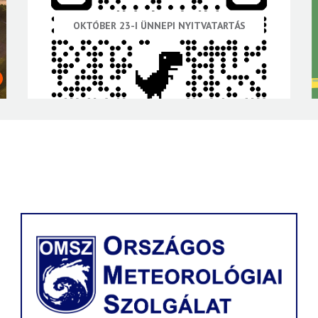
OKTÓBER 23-I ÜNNEPI NYITVATARTÁS