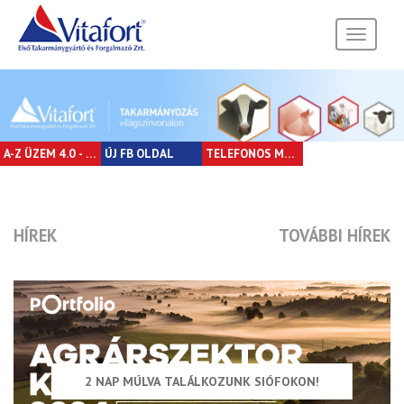
Toggle
navigati
A-Z ÜZEM 4.0 - LÉPÉSRŐL LÉPÉSRE
ÚJ FB OLDAL
TELEFONOS MEGRENDELÉSEK
HÍREK
TOVÁBBI HÍREK
2 NAP MÚLVA TALÁLKOZUNK SIÓFOKON!