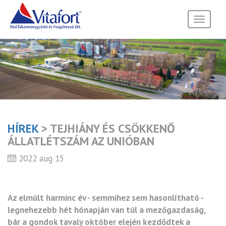
Toggle
navigati
HÍREK
> TEJHIÁNY ÉS CSÖKKENŐ
ÁLLATLÉTSZÁM AZ UNIÓBAN
2022 aug 15
Az elmúlt harminc év - semmihez sem hasonlítható -
legnehezebb hét hónapján van túl a mezőgazdaság,
bár a gondok tavaly október elején kezdődtek a