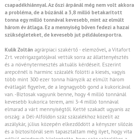
csapadékhiánnyal. Az őszi árpánál még nem volt akkora
a probléma, de a búzánál a 3,8 millió betakarított
tonna egy millió tonnával kevesebb, mint az elmúlt
három év átlaga. Ez a mennyiség bőven fedezi a hazai
szükségleteket, de kevesebb jut példáulexportra.
Kulik Zoltán
agrárpiaci szakértő - elemzővel, a Vitafort
Zrt. vezérigazgatójával vettük sorra az állattenyésztés
és a növénytermesztés aktuális kérdéseit. Eszerint
arepcénél is harminc százalék fölötti a kiesés, vagyis
több mint 300 ezer tonna hiányzik az elmúlt három
évátlagát figyelve, de a legnagyobb gond a kukoricával
van. -Biztosak vagyunk benne, hogy 4 millió tonnánál
kevesebb kukorica terem, ami 3-4 millió tonnával
elmarad a várt mennyiségtől. Ketté szakadt ugyanis az
ország: a Dél-Alföldön száz százalékhoz közelít az
aszálykár, július közepén elkezdődött a kényszer silózás
és a biztosítónál sem tapasztaltam még ilyet, hogy vita
nélkül mindegyik kijelentette, hogy száz százalékos a