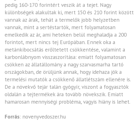
pedig 160-170 forintért veszik át a tejet. Nagy
különbségek alakultak ki, mert 150 és 210 forint között
vannak az árak, tehát a termelők jobb helyzetben
vannak, mint a sertéstartók, mert folyamatosan
emelkedik az ár, ami heteken belül meghaladja a 200
forintot, mert nincs tej Európában. Ennek oka a
metánkibocsátás erőltetett csökkentése, valamint a
karbonlábnyom visszaszorítása: emiatt folyamatosan
csökken az állatállomány a nagy szarvasmarha tartó
országokban, de örüljünk annak, hogy idehaza jók a
termelési mutatók a csökkenő állatlétszám ellenére is.
De a növekvő tejár talán gyógyír, viszont a fogyasztók
oldalán a tejtermékek ára tovább növekszik. Emiatt
hamarosan mennyiségi probléma, vagyis hiány is lehet.
Forrás
:
novenyvedoszer.hu