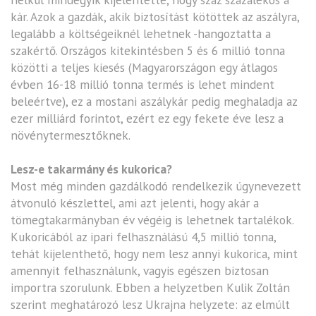
kár. Azok a gazdák, akik biztosítást kötöttek az aszályra,
legalább a költségeiknél lehetnek -hangoztatta a
szakértő. Országos kitekintésben 5 és 6 millió tonna
közötti a teljes kiesés (Magyarországon egy átlagos
évben 16-18 millió tonna termés is lehet mindent
beleértve), ez a mostani aszálykár pedig meghaladja az
ezer milliárd forintot, ezért ez egy fekete éve lesz a
növénytermesztőknek.
Lesz-e takarmány és kukorica?
Most még minden gazdálkodó rendelkezik úgynevezett
átvonuló készlettel, ami azt jelenti, hogy akár a
tömegtakarmányban év végéig is lehetnek tartalékok.
Kukoricából az ipari felhasználású 4,5 millió tonna,
tehát kijelenthető, hogy nem lesz annyi kukorica, mint
amennyit felhasználunk, vagyis egészen biztosan
importra szorulunk. Ebben a helyzetben Kulik Zoltán
szerint meghatározó lesz Ukrajna helyzete: az elmúlt