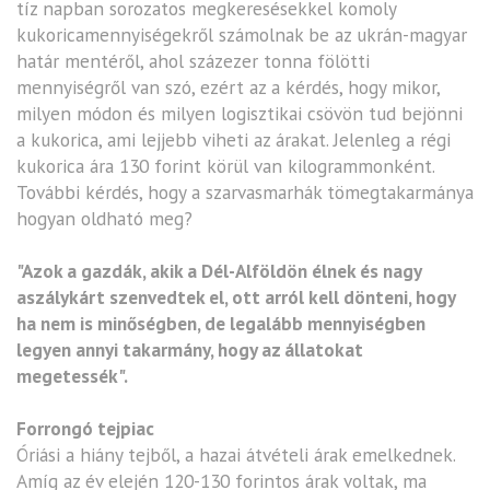
tíz napban sorozatos megkeresésekkel komoly
kukoricamennyiségekről számolnak be az ukrán-magyar
határ mentéről, ahol százezer tonna fölötti
mennyiségről van szó, ezért az a kérdés, hogy mikor,
milyen módon és milyen logisztikai csövön tud bejönni
a kukorica, ami lejjebb viheti az árakat. Jelenleg a régi
kukorica ára 130 forint körül van kilogrammonként.
További kérdés, hogy a szarvasmarhák tömegtakarmánya
hogyan oldható meg?
"Azok a gazdák, akik a Dél-Alföldön élnek és nagy
aszálykárt szenvedtek el, ott arról kell dönteni, hogy
ha nem is minőségben, de legalább mennyiségben
legyen annyi takarmány, hogy az állatokat
megetessék".
Forrongó tejpiac
Óriási a hiány tejből, a hazai átvételi árak emelkednek.
Amíg az év elején 120-130 forintos árak voltak, ma