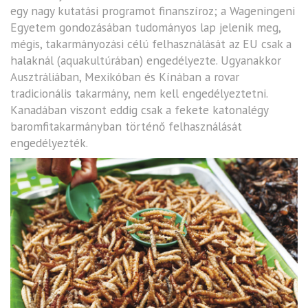
egy nagy kutatási programot finanszíroz; a Wageningeni
Egyetem gondozásában tudományos lap jelenik meg,
mégis, takarmányozási célú felhasználását az EU csak a
halaknál (aqua­kultú­rában) engedélyezte. Ugyanakkor
Ausztráliában, Mexikóban és Kínában a rovar
tradicionális takarmány, nem kell engedélyeztetni.
Kanadában viszont eddig csak a fekete katonalégy
baromfitakarmányban tör­té­nő felhasználását
engedélyezték.