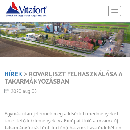
Toggle
navigati
HÍREK
> ROVARLISZT FELHASZNÁLÁSA A
TAKARMÁNYOZÁSBAN
2020 aug 05
Egymás után jelennek meg a kísérleti eredményeket
ismertető közlemények. Az Európai Unió a rovarok új
takarmányforrásként történő hasznosítása érdekében