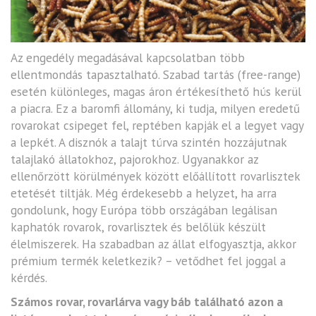
Az engedély megadásával kapcsolatban több
ellentmondás tapasztalható. Szabad tartás (free-range)
esetén különleges, magas áron értékesíthető hús kerül
a piacra. Ez a baromfi állomány, ki tudja, milyen eredetű
rovarokat csipeget fel, reptében kapják el a legyet vagy
a lepkét. A disznók a talajt túrva szintén hozzájutnak
talajlakó állatokhoz, pajorokhoz. Ugyanakkor az
ellenőrzött körülmények között előállított rovarlisztek
etetését tiltják. Még érdekesebb a helyzet, ha arra
gondolunk, hogy Európa több országában legálisan
kaphatók rovarok, rovarlisztek és belőlük készült
élelmiszerek. Ha szabadban az állat elfogyasztja, akkor
prémium termék keletkezik? – vetődhet fel joggal a
kérdés.
Számos rovar, rovarlárva vagy báb található azon a