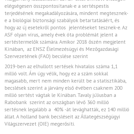
elégségesen összpontosítanak-e a sertéspestis
terjedésének megakadályozására, mindent megtesznek-
e a biológiai biztonsági szabályok betartatásáért, és
hogy az új esetekről pontos jelentéseket tesznek-e. Az
ASF olyan vírus, amely évek óta problémát jelent a
sertéstermelők számára. Amikor 2018 őszén megjelent
Kínában, az ENSZ Élelmezésügyi és Mezőgazdasági
Szervezetének (FAO) becslése szerint
2019-ben az elhullott sertések hivatalos száma 1,1
millió volt. Ám úgy vélik, hogy ez a szám sokkal
magasabb, mert nem minden került be a statisztikába,
becslések szerint a járvány első évében csaknem 200
millió sertést vágtak le Kínában. Tavaly júliusban a
Rabobank szerint az országban lévő 360 millió
sertésnek legalább a 40% -át levághatták, ez 140 millió
állat. A holland bank becsléseit az Állategészségügyi
Világszervezet (OIE) megerősíti.