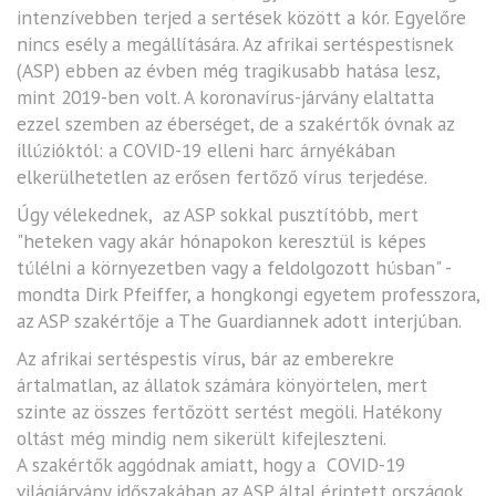
intenzívebben terjed a sertések között a kór. Egyelőre
nincs esély a megállítására. Az afrikai sertéspestisnek
(ASP) ebben az évben még tragikusabb hatása lesz,
mint 2019-ben volt. A koronavírus-járvány elaltatta
ezzel szemben az éberséget, de a szakértők óvnak az
illúzióktól: a COVID-19 elleni harc árnyékában
elkerülhetetlen az erősen fertőző vírus terjedése.
Úgy vélekednek, az ASP sokkal pusztítóbb, mert
"heteken vagy akár hónapokon keresztül is képes
túlélni a környezetben vagy a feldolgozott húsban" -
mondta Dirk Pfeiffer, a hongkongi egyetem professzora,
az ASP szakértője a The Guardiannek adott interjúban.
Az afrikai sertéspestis vírus, bár az emberekre
ártalmatlan, az állatok számára könyörtelen, mert
szinte az összes fertőzött sertést megöli. Hatékony
oltást még mindig nem sikerült kifejleszteni.
A szakértők aggódnak amiatt, hogy a COVID-19
világjárvány időszakában az ASP által érintett országok