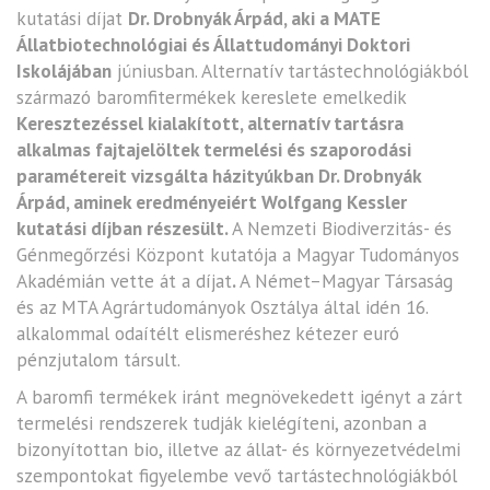
kutatási díjat
Dr. Drobnyák Árpád, aki a MATE
Állatbiotechnológiai és Állattudományi Doktori
Iskolájában
júniusban. Alternatív tartástechnológiákból
származó baromfitermékek kereslete emelkedik
Keresztezéssel kialakított, alternatív tartásra
alkalmas fajtajelöltek termelési és szaporodási
paramétereit vizsgálta házityúkban Dr. Drobnyák
Árpád, aminek eredményeiért Wolfgang Kessler
kutatási díjban részesült.
A Nemzeti Biodiverzitás- és
Génmegőrzési Központ kutatója a Magyar Tudományos
Akadémián vette át a díjat
.
A Német–Magyar Társaság
és az MTA Agrártudományok Osztálya által idén 16.
alkalommal odaítélt elismeréshez kétezer euró
pénzjutalom társult.
A baromfi termékek iránt megnövekedett igényt a zárt
termelési rendszerek tudják kielégíteni, azonban a
bizonyítottan bio, illetve az állat- és környezetvédelmi
szempontokat figyelembe vevő tartástechnológiákból