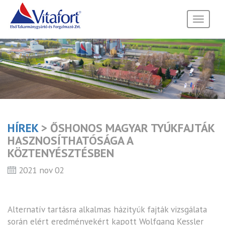
Toggle
navigati
HÍREK
> ŐSHONOS MAGYAR TYÚKFAJTÁK
HASZNOSÍTHATÓSÁGA A
KÖZTENYÉSZTÉSBEN
2021 nov 02
Alternatív tartásra alkalmas házityúk fajták vizsgálata
során elért eredményekért kapott Wolfgang Kessler