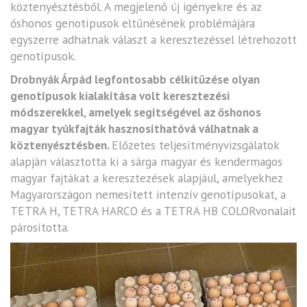
köztenyésztésből. A megjelenő új igényekre és az
őshonos genotípusok eltűnésének problémájára
egyszerre adhatnak választ a keresztezéssel létrehozott
genotípusok.
Drobnyák Árpád legfontosabb célkitűzése olyan
genotípusok kialakítása volt keresztezési
módszerekkel, amelyek segítségével az őshonos
magyar tyúkfajták hasznosíthatóvá válhatnak a
köztenyésztésben.
Előzetes teljesítményvizsgálatok
alapján választotta ki a sárga magyar és kendermagos
magyar fajtákat a keresztezések alapjául, amelyekhez
Magyarországon nemesített intenzív genotípusokat, a
TETRA H, TETRA HARCO és a TETRA HB COLORvonalait
párosította.