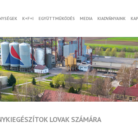
NYSÉGEK
K+F+I
EGYÜTTMŰKÖDÉS
MEDIA
KIADVÁNYAINK
KA
NYKIEGÉSZÍTOK LOVAK SZÁMÁRA