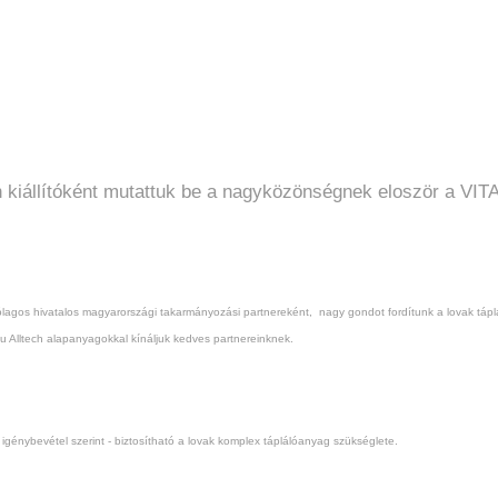
n kiállítóként mutattuk be a nagyközönségnek eloször a VI
agos hivatalos magyarországi takarmányozási partnereként, nagy gondot fordítunk a lovak táplá
u Alltech alapanyagokkal kínáljuk kedves partnereinknek.
génybevétel szerint - biztosítható a lovak komplex táplálóanyag szükséglete.