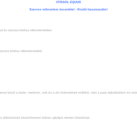
VITASOL EQUUS
Szerves mikroelem összetétel - Kiváló hasznosulás!
al és szerves kötésu mikroelemekkel.
szerves kötésu mikroelemekkel.
tevoi közül a biotin, metionin, cink és a réz érdemelnek említést, mint a pata fejlodésében és 
ezo árfekvésnek köszönhetoen bátran ajánljuk minden lótartónak,