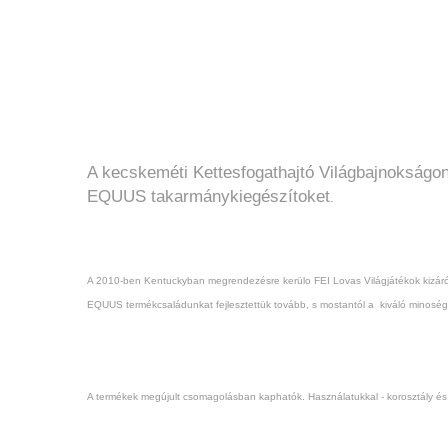
A kecskeméti Kettesfogathajtó Világbajnokságo
EQUUS takarmánykiegészítoket
.
A 2010-ben Kentuckyban megrendezésre kerülo FEI Lovas Világjátékok kizáról
EQUUS termékcsaládunkat fejlesztettük tovább, s mostantól a kiváló minoség
A termékek megújult csomagolásban kaphatók. Használatukkal - korosztály és i