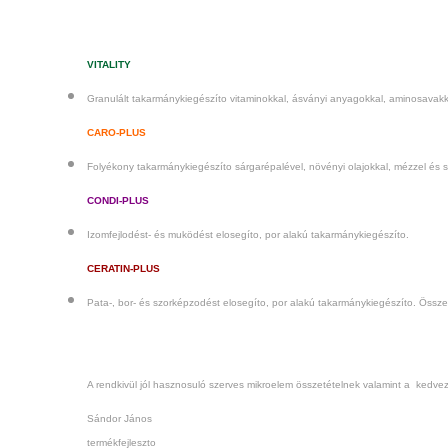
VITALITY
Granulált takarmánykiegészíto vitaminokkal, ásványi anyagokkal, aminosavakk
CARO-PLUS
Folyékony takarmánykiegészíto sárgarépalével, növényi olajokkal, mézzel és 
CONDI-PLUS
Izomfejlodést- és muködést elosegíto, por alakú takarmánykiegészíto.
CERATIN-PLUS
Pata-, bor- és szorképzodést elosegíto, por alakú takarmánykiegészíto. Össze
A rendkivül jól hasznosuló szerves mikroelem összetételnek valamint a kedv
Sándor János
termékfejleszto