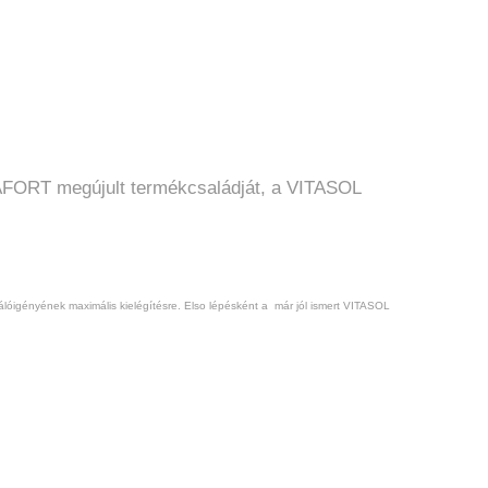
TAFORT megújult termékcsaládját, a VITASOL
lóigényének maximális kielégítésre. Elso lépésként a már jól ismert VITASOL