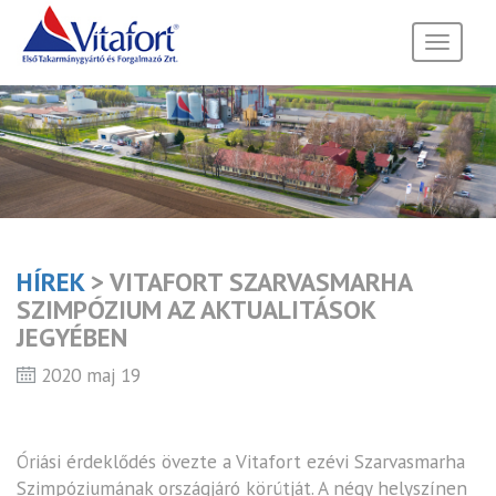
Toggle
navigati
HÍREK
> VITAFORT SZARVASMARHA
SZIMPÓZIUM AZ AKTUALITÁSOK
JEGYÉBEN
2020 maj 19
Óriási érdeklődés övezte a Vitafort ezévi Szarvasmarha
Szimpóziumának országjáró körútját. A négy helyszínen