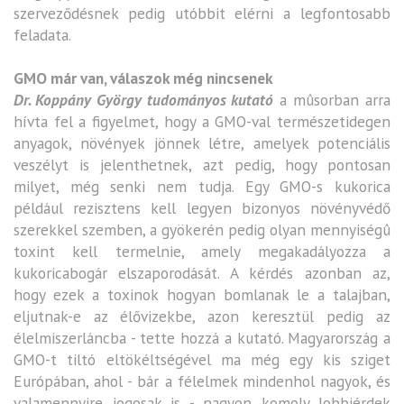
szerveződésnek pedig utóbbit elérni a legfontosabb
feladata.
GMO már van, válaszok még nincsenek
Dr. Koppány György tudományos kutató
a mûsorban arra
hívta fel a figyelmet, hogy a GMO-val természetidegen
anyagok, növények jönnek létre, amelyek potenciális
veszélyt is jelenthetnek, azt pedig, hogy pontosan
milyet, még senki nem tudja. Egy GMO-s kukorica
például rezisztens kell legyen bizonyos növényvédő
szerekkel szemben, a gyökerén pedig olyan mennyiségû
toxint kell termelnie, amely megakadályozza a
kukoricabogár elszaporodását. A kérdés azonban az,
hogy ezek a toxinok hogyan bomlanak le a talajban,
eljutnak-e az élővizekbe, azon keresztül pedig az
élelmiszerláncba - tette hozzá a kutató. Magyarország a
GMO-t tiltó eltökéltségével ma még egy kis sziget
Európában, ahol - bár a félelmek mindenhol nagyok, és
valamennyire jogosak is - nagyon komoly lobbiérdek