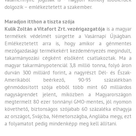
dolgozik – emlékeztetett a szakember.
Maradjon itthon a tiszta szója
Kulik Zoltán a Vitafort Zrt. vezérigazgatója
is a magyar
termékek védelmét sürgette a Vasárnapi Újságban.
Emlékeztetett arra is, hogy amikor a génmentes
mezőgazdasági termékekért kezdeményezés megindult,
takarmányozási cégként elsőként csatlakoztak. Ma a
magyar takarmánypotenciál 3,8 millió tonna, folyó áron
durván 300 milliárd forint, a nagyrészt Dél- és Észak-
Amerikából beérkező, 90-95 százalékban
génmódosított szója ebből több mint 60 milliárdos
nagyságrendet jelent, miközben a Magyarországon
megtermelt 80 ezer tonnányi GMO-mentes, jól nyomon
követhető, biztonságos szójabab 60 százaléka elhagyja
az országot, Svájcba, Németországba, Angliába megy, ezt
a folyamatot pedig mindenképp meg kell állítani.