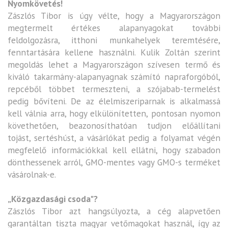
Nyomkövetés!
Zászlós Tibor is úgy vélte, hogy a Magyarországon
megtermelt értékes alapanyagokat további
feldolgozásra, itthoni munkahelyek teremtésére,
fenntartására kellene használni. Kulik Zoltán szerint
megoldás lehet a Magyarországon szívesen termő és
kiváló takarmány-alapanyagnak számító napraforgóból,
repcéből többet termeszteni, a szójabab-termelést
pedig bővíteni. De az élelmiszeriparnak is alkalmassá
kell válnia arra, hogy elkülönítetten, pontosan nyomon
követhetően, beazonosíthatóan tudjon előállítani
tojást, sertéshúst, a vásárlókat pedig a folyamat végén
megfelelő információkkal kell ellátni, hogy szabadon
dönthessenek arról, GMO-mentes vagy GMO-s terméket
vásárolnak-e.
„Közgazdasági csoda"?
Zászlós Tibor azt hangsúlyozta, a cég alapvetően
garantáltan tiszta magyar vetőmagokat használ, így az