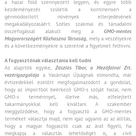
a hazai föld szennyezett legyen, és egyre több
kezdeményezés születik a kontinensen a
génmódosított növények elterjedésének
megakadályozásáért. Széles szakmai és társadalmi
összefogással alakult meg a
GMO-mentes
Magyarországért Közhasznú Társaság
, mely a veszélyekre
és a következményekre is szeretné a figyelmet felhívni.
A fogyasztónak választania kell tudni
Az alapítók egyike,
Zászlós Tibor, a Mezőfalvai Zrt.
vezérigazgatója
a Vasárnapi Újságnak elmondta, már
évtizedekkel ezelőtt megfogalmazódott a gondolat,
hogy az importból beérkező GMO-s szóját hazai, nem
GMO-s terménnyel, illetve más, elfelejtett
takarmányokkal kell kiváltani. A szakember
meggyőződése, hogy a fogyasztó a GMO-mentes
terméket választja majd, nem igaz ugyanis az az állítás,
hogy a magyar fogyasztó csak az árat figyeli, ha
megkapja a választás lehetőségét is, a civil