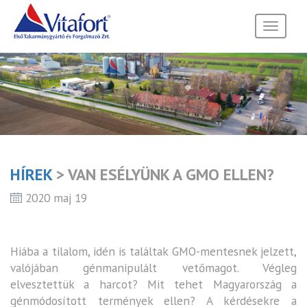
Toggle
navigati
HÍREK
> VAN ESÉLYÜNK A GMO ELLEN?
2020 maj 19
Hiába a tilalom, idén is találtak GMO-mentesnek jelzett,
valójában génmanipulált vetőmagot. Végleg
elvesztettük a harcot? Mit tehet Magyarország a
génmódosított termények ellen? A kérdésekre a