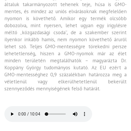
általuk takarmányozott tehenek teje, húsa is GMO-
mentes, és mindez az uniós elvárásoknak megfelelően
nyomon is követhető. Amikor egy termék olcsóbb
dobozolva, mint nyersen, lehet ugyan egy irigylésre
méltó „közgazdasági csoda”, de a szakember szerint
ilyenkor inkább hamis, nem nyomon követhető áruról
lehet szó. Teljes GMO-mentességre törekedni persze
lehetetlenség, hiszen a GMO-nyomok már az élet
minden területén megtalálhatók – magyarázta Dr.
Koppány György tudományos kutató. Az EU ezért a
GMO-mentességhez 0,9 százalékban határozza meg a
véletlenül vagy elkerülhetetlenül bekerült
szennyeződés mennyiségének felső határát.