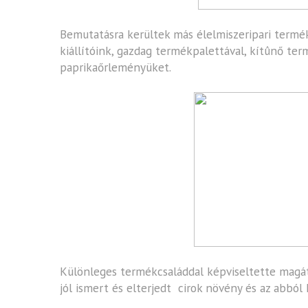
Bemutatásra kerültek más élelmiszeripari termék
kiállítóink, gazdag termékpalettával, kítûnő ter
paprikaőrleményüket.
Különleges termékcsaláddal képviseltette magá
jól ismert és elterjedt cirok növény és az abbó