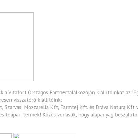
 a Vitafort Országos Partnertalálkozóján kiállítóinkat az "
sen visszatérő kiállítóink:
t
,
Szarvasi Mozzarella Kft
,
Farmtej Kft
. és
Dráva Natura Kft
v
 tejipari termék! Közös vonásuk, hogy alapanyag beszállítóika