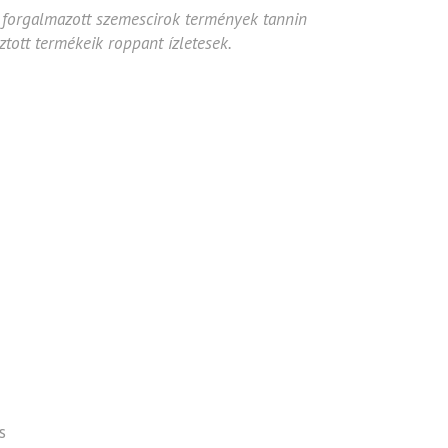
s forgalmazott szemescirok termények tannin
tott termékeik roppant ízletesek.
s