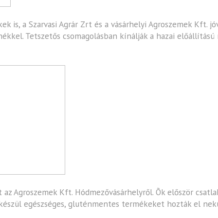
ek is, a
Szarvasi Agrár Zrt
és a vásárhelyi Agroszemek Kft. jóv
mékkel. Tetszetős csomagolásban kínálják a hazai előállítású
t az
Agroszemek Kft
. Hódmezővásárhelyről. Õk először csatl
l készül egészséges, gluténmentes termékeket hozták el nek