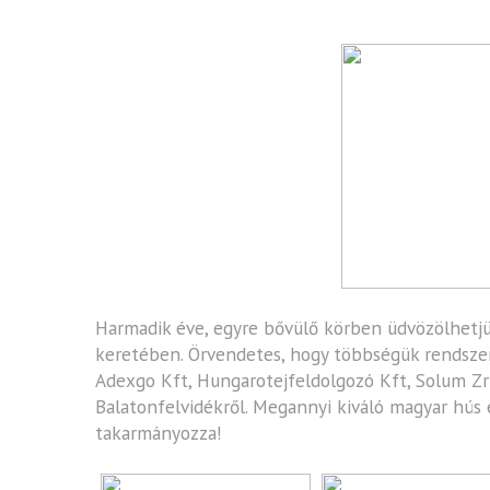
Harmadik éve, egyre bővülő körben üdvözölhetjük
keretében. Örvendetes, hogy többségük rendszere
Adexgo Kft
,
Hungarotejfeldolgozó Kft,
Solum Zr
Balatonfelvidékről. Megannyi kiváló magyar hús és
takarmányozza!