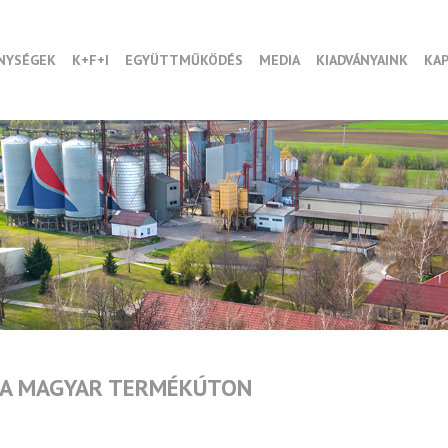
NYSÉGEK
K+F+I
EGYÜTTMŰKÖDÉS
MEDIA
KIADVÁNYAINK
KA
K A MAGYAR TERMÉKÚTON