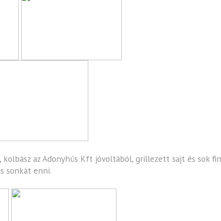
, kolbász az
Adonyhús Kft
jóvoltából, grillezett sajt és sok 
ás sonkát enni.