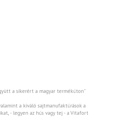
Együtt a sikerért a magyar termékúton"
alamint a kiváló sajtmanufaktúrások a
t, - legyen az hús vagy tej - a Vitafort