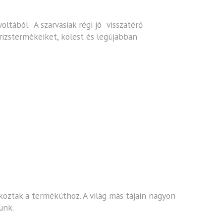
oltából. A szarvasiak régi jó visszatérő
 rizstermékeiket, kölest és legújabban
akoztak a termékúthoz. A világ más tájain nagyon
ünk.