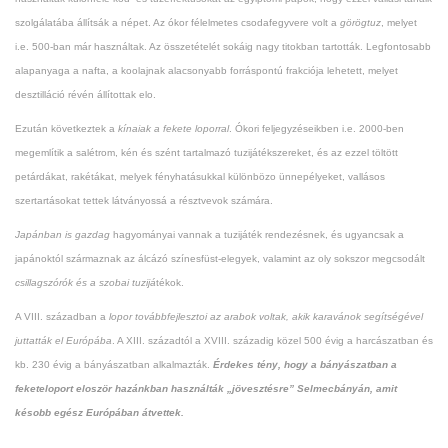
szolgálatába állítsák a népet. Az ókor félelmetes csodafegyvere volt a
görögtuz
, melyet
i.e. 500-ban már használtak. Az összetételét sokáig nagy titokban tartották. Legfontosabb
alapanyaga a nafta, a koolajnak alacsonyabb forráspontú frakciója lehetett, melyet
desztilláció révén állítottak elo.
Ezután következtek a
kínaiak a fekete loporral
. Ókori feljegyzéseikben i.e. 2000-ben
megemlítik a salétrom, kén és szént tartalmazó tuzijátékszereket, és az ezzel töltött
petárdákat, rakétákat, melyek fényhatásukkal különbözo ünnepélyeket, vallásos
szertartásokat tettek látványossá a résztvevok számára.
Japánban is gazdag
hagyományai vannak a tuzijáték rendezésnek, és ugyancsak a
japánoktól származnak az álcázó színesfüst-elegyek, valamint az oly sokszor megcsodált
csillagszórók és a szobai tuzijá
tékok.
A VIII. században a
lopor továbbfejlesztoi az arabok voltak, akik karavánok segítségével
juttatták el Európába
. A XIII. századtól a XVIII. századig közel 500 évig a harcászatban és
kb. 230 évig a bányászatban alkalmazták.
Érdekes tény, hogy a bányászatban a
feketeloport eloször hazánkban használták „jövesztésre” Selmecbányán, amit
késobb egész Európában átvettek.