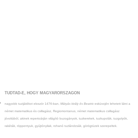
TUDTAD-E, HOGY MAGYARORSZAGON
nagyobb tuzijátékot eloször 1476-ban,
Mátyás király és Beatrix
esküvojén lehetett látni a
német matematikus és csillagász, Regiomontanus, német matematikus csillagász
jóvoltából, akinek reperto­árján világító buzogányok, tuzkerekek, tuzkupolák, tuzgolyók,
rakéták, röppentyuk, gyújtónyilak, rohanó tuzlándzsák, görög­tüzek szerepeltek.