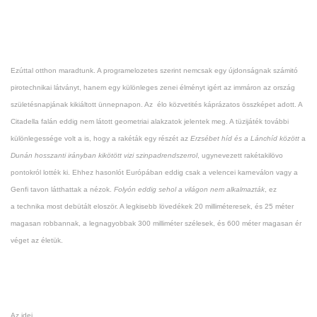
Ezúttal otthon maradtunk. A programelozetes szerint nemcsak egy újdonságnak számitó
pirotechnikai látványt, hanem egy különleges zenei élményt igért az immáron az ország
születésnapjának kikiáltott ünnepnapon. Az élo közvetités káprázatos összképet adott. A
Citadella falán eddig nem látott geometriai alakzatok jelentek meg. A tüzijáték további
különlegessége volt a is, hogy a rakéták egy részét az
Erzsébet híd és a Lánchíd között
a
Dunán hosszanti irányban kikötött vizi szinpadrendszerrol
, ugynevezett rakétakilövo
pontokról lotték ki. Ehhez hasonlót Európában eddig csak a velencei karneválon vagy a
Genfi tavon látthattak a nézok.
Folyón eddig sehol a világon nem alkalmazták
, ez
a technika most debütált eloször.
A legkisebb lövedékek 20 milliméteresek, és 25 méter
magasan robbannak, a legnagyobbak 300 milliméter szélesek, és 600 méter magasan ér
véget az életük.
Az idei