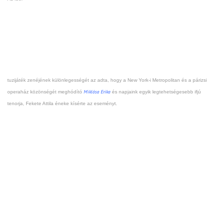
tuzijáték zenéjének különlegességét az adta, hogy a New York-i Metropolitan és a párizsi
Miklósa Erika
operaház közönségét meghódító
és napjaink egyik legtehetségesebb ifjú
tenorja, Fekete Attila éneke kísérte az eseményt.