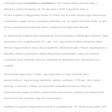
A krónikák szerint
Európában a tuzijátékok
a XIV. század végén jelentek meg, s
akkoriban egyházi kiváltság volt. Fénykorukat a XVIII. században érték el.
Az elso tuzijáték a feljegyzések szerint
1373-ban volt az észak-olaszországi Vicensa
-ban,
a békekötés napján volt.ázi személyek kiváltsága volt. Az egykori krónikák szerint az igen
fényes szemkápráztató látványt színes csillagok és bengáli-tüzek alkották.
Az olaszországi tuzijátékozás hagyományai Franciaországban találtak igazi otthonra. Nagy
mecénása volt a tuzijátékoknak
XV. Lajos; XVI. Lajos király
és Mária Antoinette,
Mária
Terézia magyar királyno leánya házasságkötése alkalmával
egész Párizst megvilágította a
különféle rakéták tuzparádéja. Királyi látogatások programjából, nagy ünnepnapok
eseményei közül, fejedelmi esküvok, békekötések alkalmából nem maradhatott el a
tuzijáték.
Oroszország egyik cárja: I. Péter, vagy Nagy Péter
is nagy muveloje volt a
pirotechnikának. Saját kezuleg készítette rakétáit, tuzforgóit, 1754-ben, újév napján
felesége, a késobbi I. Katalin cár tiszteletére tuzijátékot rendezett. Péter cár
ténykedéseivel nagyot lendített a pirotechnika tudományán, számos technológiai leírás
maradt fenn tole, melyeket még ma is használnak.
Angliában
is gazdag hagyományai vannak a tuzijátékoknak. VII. Henrik angol király 1487-