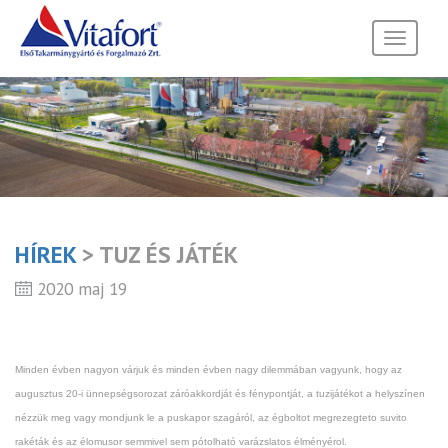
Toggle
navigati
HÍREK
> TUZ ÉS JÁTÉK
2020 maj 19
Minden évben nagyon várjuk és minden évben nagy dilemmában vagyunk, hogy az
augusztus 20-i ünnepségsorozat záróakkordját és fénypontját, a tuzijátékot a helyszínen
nézzük meg vagy mondjunk le a puskapor szagáról, az égboltot megrezegteto suvito
rakéták és az élomusor semmivel sem pótolható varázslatos élményérol.