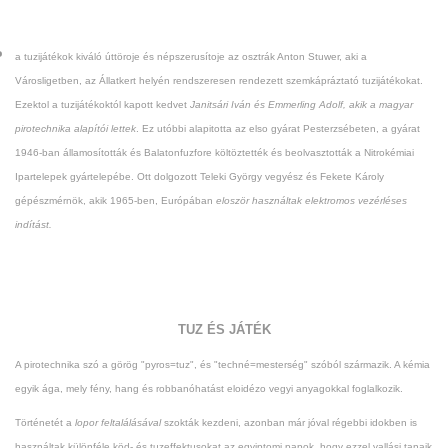
a tuzijátékok kiváló úttöroje és népszerusítoje az osztrák Anton Stuwer, aki a
Városligetben, az Állatkert helyén rendszeresen rendezett szemkápráztató tuzijátékokat.
Ezektol a tuzijátékoktól kapott kedvet
Janitsári Iván és Emmerling Adolf, akik a magyar
pirotechnika alapítói lettek
. Ez utóbbi alapitotta az elso gyárat Pesterzsébeten, a gyárat
1946-ban államosították és Balatonfuzfore költöztették és beolvasztották a Nitrokémiai
Ipartelepek gyártelepébe. Ott dolgozott Teleki György vegyész és Fekete Károly
gépészmérnök, akik 1965-ben, Európában
eloször használtak elektromos vezérléses
indítást.
TUZ ÉS JÁTÉK
A pirotechnika szó a görög "pyros=tuz", és "techné=mesterség" szóból származik. A kémia
egyik ága, mely fény, hang és robbanóhatást eloidézo vegyi anyagokkal foglalkozik.
Történetét a
lopor feltalálásával
szokták kezdeni, azonban már jóval régebbi idokben is
használtak különféle köd- és tuzeffektusokat az egyiptomi papok, hogy ezzel vallási tanaik