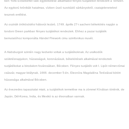
ben Yorki Erzsébettel való egybekelése alkalmából fényes tuzijátékot rendezett a Temzén.
Az egykorú krónikák hatalmas, vízben úszó tuzokádó sárkányokról, csatajelenetekrol
tesznek említést.
Az
osztrák örökösödési
háborút lezáró, 1749. április 27-i aacheni békekötés napján a
londoni Green parkban fényes tuzijátékot rendeztek. Ehhez a pazar tuzijáték
bemutatóhoz komponálta Händel FIrework cimu szimfonikus muvét.
A
Habsburgok
szintén nagy kedveloi voltak a tuzijátékoknak. Az uralkodók
születésnapjukon, házasságuk, koronázásuk, békekötések alkalmával rendeztek
tuzijátékokat a birodalom fovárosában, Bécsben. Fényes tuzijáték volt I. Lipót német-római
császár, magyar királynak, 1666. december 5-én, Eleonóra Magdaléna Teréziával kötött
házassága alkalmával Bécsben.
Az évezredes tapasztalat miatt, a tuzijátékok termelése ma is zömmel Kínában történik, de
Japán, Dél-Korea, India, és Mexikó is az élvonalban vannak.