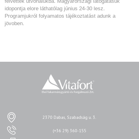
felvették útvonalukba. Magyarországi látogatásuk
idopontja elore láthatólag június 24-30 lesz.
Programjukról folyamatos tájékoztatást adunk a
jövoben.
2370 Dabas, Szabadság u. 3.
(+36 29) 360-155