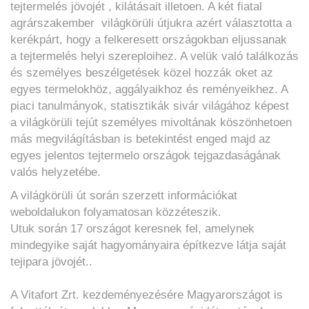
tejtermelés jövojét , kilátásait illetoen. A két fiatal
agrárszakember világkörüli útjukra azért választotta a
kerékpárt, hogy a felkeresett országokban eljussanak
a tejtermelés helyi szereploihez. A velük való találkozás
és személyes beszélgetések közel hozzák oket az
egyes termelokhöz, aggályaikhoz és reményeikhez. A
piaci tanulmányok, statisztikák sivár világához képest
a világkörüli tejút személyes mivoltának köszönhetoen
más megvilágításban is betekintést enged majd az
egyes jelentos tejtermelo országok tejgazdaságának
valós helyzetébe.
A világkörüli út során szerzett információkat
weboldalukon folyamatosan közzéteszik.
Utuk során 17 országot keresnek fel, amelynek
mindegyike saját hagyományaira építkezve látja saját
tejipara jövojét..
A Vitafort Zrt. kezdeményezésére Magyarországot is