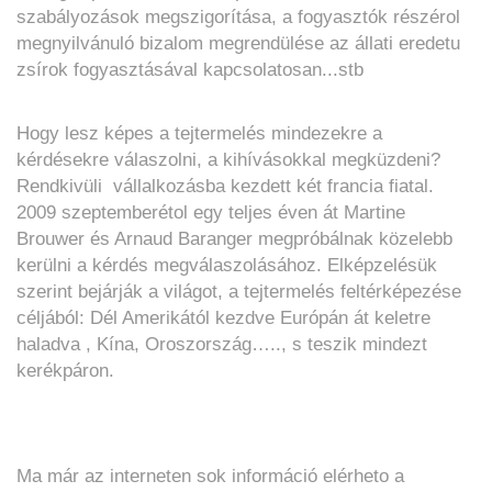
szabályozások megszigorítása, a fogyasztók részérol
megnyilvánuló bizalom megrendülése az állati eredetu
zsírok fogyasztásával kapcsolatosan...stb
Hogy lesz képes a tejtermelés mindezekre a
kérdésekre válaszolni, a kihívásokkal megküzdeni?
Rendkivüli vállalkozásba kezdett két francia fiatal.
2009 szeptemberétol egy teljes éven át Martine
Brouwer és Arnaud Baranger megpróbálnak közelebb
kerülni a kérdés megválaszolásához. Elképzelésük
szerint bejárják a világot, a tejtermelés feltérképezése
céljából: Dél Amerikától kezdve Európán át keletre
haladva , Kína, Oroszország….., s teszik mindezt
kerékpáron.
Ma már az interneten sok információ elérheto a