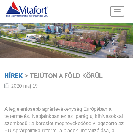
Toggle
navigati
HÍREK
> TEJÚTON A FÖLD KÖRÜL
2020 maj 19
A legjelentosebb agrártevékenység Európában a
tejtermelés. Napjainkban ez az iparág új kihívásokkal
szembesül: a kereslet megnövekedése világszerte az
EU Agrárpolitika reform, a piacok liberalizálása, a