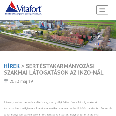
Toggle
navigati
HÍREK
> SERTÉSTAKARMÁNYOZÁSI
SZAKMAI LÁTOGATÁSON AZ INZO-NÁL
2020 maj 19
A tavalyi évhez hasonlóan idén is nagy hangsúlyt fektettünk a két cég szakmai
kapcsolatának mélyítésére. Ennek szellemében szeptember 14-18. között a Vitafort Zrt. sertés
takarmányozási szakemberei Franciaországba utaztak, melynek során a szakmai