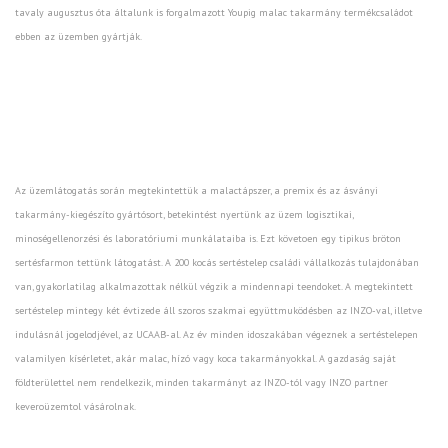
tavaly augusztus óta általunk is forgalmazott Youpig malac takarmány termékcsaládot
ebben az üzemben gyártják.
Az üzemlátogatás során megtekintettük a malactápszer, a premix és az ásványi
takarmány-kiegészíto gyártósort, betekintést nyertünk az üzem logisztikai,
minoségellenorzési és laboratóriumi munkálataiba is. Ezt követoen egy tipikus bröton
sertésfarmon tettünk látogatást. A 200 kocás sertéstelep családi vállalkozás tulajdonában
van, gyakorlatilag alkalmazottak nélkül végzik a mindennapi teendoket. A megtekintett
sertéstelep mintegy két évtizede áll szoros szakmai együttmuködésben az INZO-val, illetve
indulásnál jogelodjével, az UCAAB-al. Az év minden idoszakában végeznek a sertéstelepen
valamilyen kísérletet, akár malac, hízó vagy koca takarmányokkal. A gazdaság saját
földterülettel nem rendelkezik, minden takarmányt az INZO-tól vagy INZO partner
keveroüzemtol vásárolnak.