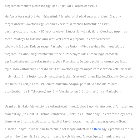
programok mellett jutott ido egy kis turisztikai kikapcsolódásra is.
Hétfon a kora esti órákban érkeztünk Párizsba, ahol rövid séta és a közeli Diadalív
megtekintését követoen egy kellemes vacsora keretében töltöttük az estét
partnervállalatunk, az INZO képviselojével, Sándor Szilviával, aki a következo négy nap
során mintegy háziasszonyunkként vett részt a programunk szervezésében,
lebonyolításában. Kedden reggel Párizsban, az
Union InVivo
székházában kezdodött a
programunk, ahol megismerhettük francia részvényesünk, Európa legjelentosebb
agrárszövetkezeti társulásának s egyben Franciaország legnagyobb takarmányozással
foglalkozó vállalatának székhelyét. Ezt követoen egy fél napos városnézésen vettünk részt,
melynek során a legfontosabb nevezetességeket érintve (Champs Elysées, Diadalív, Concorde-
tér, Tuilériák kertje, Carousel, Louvre múzeum, Szajna-part, III. Sándor-híd és nem
utolsósorban az Eiffel-torony) néhány felejthetetlen órát tölthettünk el Párizsban.
Utankat St. Malo felé vettük, az Atlanti-óceán mellé, ahová egy kis kitérovel, a fantasztikus
élményt nyújtó Mont St. Michael érintésével jutottunk el. Mindannyiunk számára egy örök
élményt nyújtott e csodálatos turisztikai látványosság megtekintése naplementében.
A szerdai napot Loudéac-ban töltöttük, ahol megtekintettük az
INZO
egyik premix-és malac
takarmány üzemét. Ez a program azért is volt kiemelt fontosságú számunkra, mert a