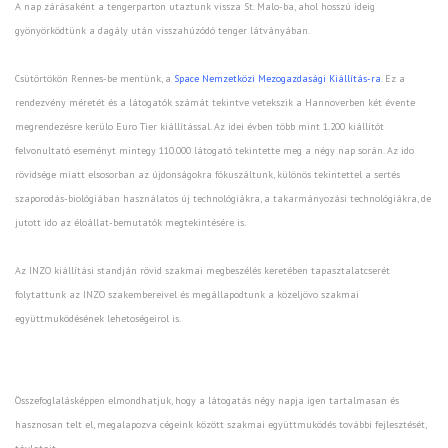
A nap zárásaként a tengerparton utaztunk vissza St. Malo-ba, ahol hosszú ideig
gyönyörködtünk a dagály után visszahúzódó tenger látványában.
Csütörtökön Rennes-be mentünk, a
Space Nemzetközi Mezogazdasági Kiállítás-ra
. Ez a
rendezvény méretét és a látogatók számát tekintve vetekszik a Hannoverben két évente
megrendezésre kerülo Euro Tier kiállítással. Az idei évben több mint 1.200 kiállítót
felvonultató eseményt mintegy 110.000 látogató tekintette meg a négy nap során. Az ido
rövidsége miatt elsosorban az újdonságokra fókuszáltunk, különös tekintettel a sertés
szaporodás-biológiában használatos új technológiákra, a takarmányozási technológiákra, de
jutott ido az éloállat-bemutatók megtekintésére is.
Az INZO kiállítási standján rövid szakmai megbeszélés keretében tapasztalatcserét
folytattunk az INZO szakembereivel és megállapodtunk a közeljövo szakmai
együttmuködésének lehetoségeirol is.
Összefoglalásképpen elmondhatjuk, hogy a látogatás négy napja igen tartalmasan és
hasznosan telt el, megalapozva cégeink között szakmai együttmuködés további fejlesztését,