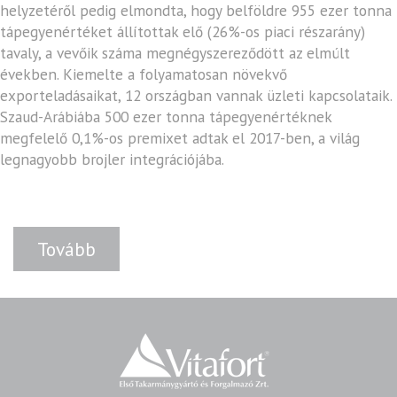
helyzetéről pedig elmondta, hogy belföldre 955 ezer tonna
tápegyenértéket állítottak elő (26%-os piaci részarány)
tavaly, a vevőik száma megnégyszereződött az elmúlt
években. Kiemelte a folyamatosan növekvő
exporteladásaikat, 12 országban vannak üzleti kapcsolataik.
Szaud-Arábiába 500 ezer tonna tápegyenértéknek
megfelelő 0,1%-os premixet adtak el 2017-ben, a világ
legnagyobb brojler integrációjába.
Tovább