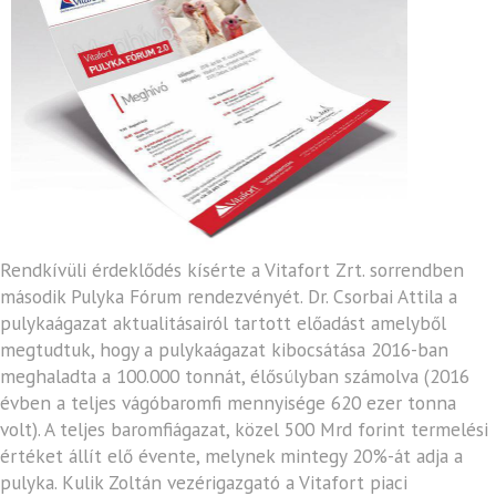
Rendkívüli érdeklődés kísérte a Vitafort Zrt. sorrendben
második Pulyka Fórum rendezvényét. Dr. Csorbai Attila a
pulykaágazat aktualitásairól tartott előadást amelyből
megtudtuk, hogy a pulykaágazat kibocsátása 2016-ban
meghaladta a 100.000 tonnát, élősúlyban számolva (2016
évben a teljes vágóbaromfi mennyisége 620 ezer tonna
volt). A teljes baromfiágazat, közel 500 Mrd forint termelési
értéket állít elő évente, melynek mintegy 20%-át adja a
pulyka. Kulik Zoltán vezérigazgató a Vitafort piaci