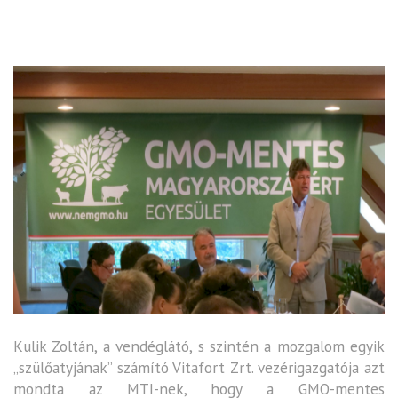
Kulik Zoltán, a vendéglátó, s szintén a mozgalom egyik
„szülőatyjának” számító Vitafort Zrt. vezérigazgatója azt
mondta az MTI-nek, hogy a GMO-mentes