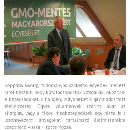
Koppány György tudományos szakértő egyebek mellett
arról beszélt, hogy kutatócsoportok vizsgálják: okoznak-
e betegségeket, s ha igen, milyeneket a génmódosított
élelmiszerek. Egyes vélemények szerint akár az
allergiás, vagy a rákos megbetegedések egy része is a
„szennyezett” anyagokat tartalmazó élelmiszerekre
vezethető vissza – tette hozzá.