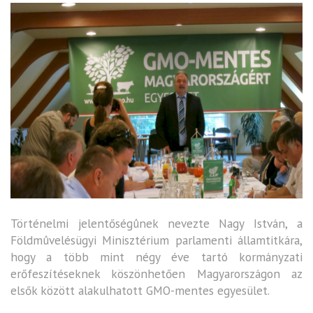
Történelmi jelentőségûnek nevezte Nagy István, a
Földmûvelésügyi Minisztérium parlamenti államtitkára,
hogy a több mint négy éve tartó kormányzati
erőfeszítéseknek köszönhetően Magyarországon az
elsők között alakulhatott GMO-mentes egyesület.