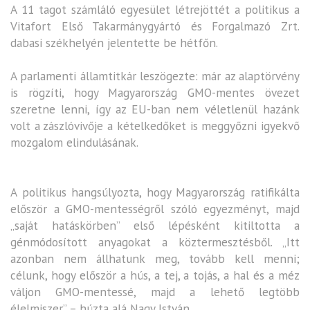
A 11 tagot számláló egyesület létrejöttét a politikus a
Vitafort Első Takarmánygyártó és Forgalmazó Zrt.
dabasi székhelyén jelentette be hétfőn.
A parlamenti államtitkár leszögezte: már az alaptörvény
is rögzíti, hogy Magyarország GMO-mentes övezet
szeretne lenni, így az EU-ban nem véletlenül hazánk
volt a zászlóvivője a kételkedőket is meggyőzni igyekvő
mozgalom elindulásának.
A politikus hangsúlyozta, hogy Magyarország ratifikálta
először a GMO-mentességről szóló egyezményt, majd
„saját hatáskörben” első lépésként kitiltotta a
génmódosított anyagokat a köztermesztésből. „Itt
azonban nem állhatunk meg, tovább kell menni;
célunk, hogy először a hús, a tej, a tojás, a hal és a méz
váljon GMO-mentessé, majd a lehető legtöbb
élelmiszer” – húzta alá Nagy István.