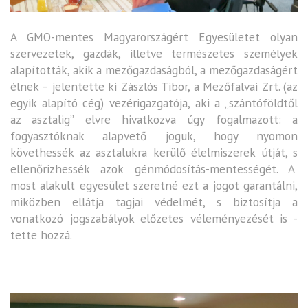
A GMO-mentes Magyarországért Egyesületet olyan
szervezetek, gazdák, illetve természetes személyek
alapították, akik a mezőgazdaságból, a mezőgazdaságért
élnek – jelentette ki Zászlós Tibor, a Mezőfalvai Zrt. (az
egyik alapító cég) vezérigazgatója, aki a „szántóföldtől
az asztalig” elvre hivatkozva úgy fogalmazott: a
fogyasztóknak alapvető joguk, hogy nyomon
követhessék az asztalukra kerülő élelmiszerek útját, s
ellenőrizhessék azok génmódosítás-mentességét. A
most alakult egyesület szeretné ezt a jogot garantálni,
miközben ellátja tagjai védelmét, s biztosítja a
vonatkozó jogszabályok előzetes véleményezését is -
tette hozzá.