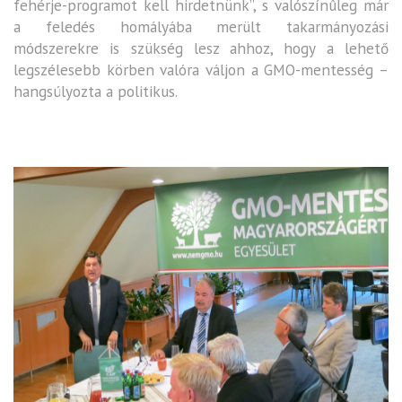
fehérje-programot kell hirdetnünk”, s valószínûleg már
a feledés homályába merült takarmányozási
módszerekre is szükség lesz ahhoz, hogy a lehető
legszélesebb körben valóra váljon a GMO-mentesség –
hangsúlyozta a politikus.