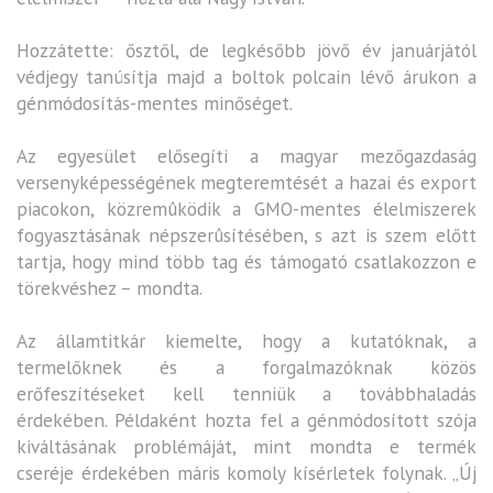
Hozzátette: ősztől, de legkésőbb jövő év januárjától
védjegy tanúsítja majd a boltok polcain lévő árukon a
génmódosítás-mentes minőséget.
Az egyesület elősegíti a magyar mezőgazdaság
versenyképességének megteremtését a hazai és export
piacokon, közremûködik a GMO-mentes élelmiszerek
fogyasztásának népszerûsítésében, s azt is szem előtt
tartja, hogy mind több tag és támogató csatlakozzon e
törekvéshez – mondta.
Az államtitkár kiemelte, hogy a kutatóknak, a
termelőknek és a forgalmazóknak közös
erőfeszítéseket kell tenniük a továbbhaladás
érdekében. Példaként hozta fel a génmódosított szója
kiváltásának problémáját, mint mondta e termék
cseréje érdekében máris komoly kísérletek folynak. „Új