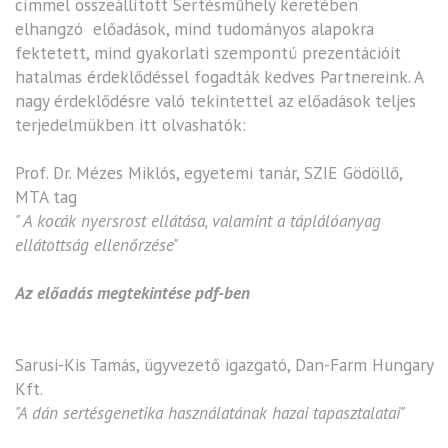
címmel összeállított Sertésmûhely keretében
elhangzó előadások, mind tudományos alapokra
fektetett, mind gyakorlati szempontú prezentációit
hatalmas érdeklődéssel fogadták kedves Partnereink. A
nagy érdeklődésre való tekintettel az előadások teljes
terjedelmükben itt olvashatók:
Prof. Dr. Mézes Miklós, egyetemi tanár, SZIE Gödöllő,
MTA tag
" A kocák nyersrost ellátása, valamint a táplálóanyag
ellátottság ellenőrzése"
Az előadás megtekintése pdf-ben
Sarusi-Kis Tamás, ügyvezető igazgató, Dan-Farm Hungary
Kft.
"A dán sertésgenetika használatának hazai tapasztalatai"