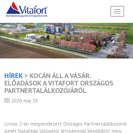
Toggle
navigati
HÍREK
> KOCÁN ÁLL A VÁSÁR.
ELŐADÁSOK A VITAFORT ORSZÁGOS
PARTNERTALÁLKOZÓJÁRÓL
2020 maj 19
Június 2-án megrendezett Országos Partnertalálkozónk
ismét hatalmas látogatói létszámmal kezdődött meg,