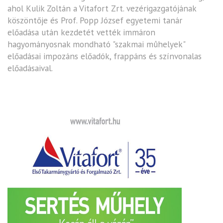
ahol Kulik Zoltán a Vitafort Zrt. vezérigazgatójának
köszöntője és Prof. Popp József egyetemi tanár
előadása után kezdetét vették immáron
hagyományosnak mondható "szakmai mûhelyek"
előadásai impozáns előadók, frappáns és színvonalas
előadásaival.