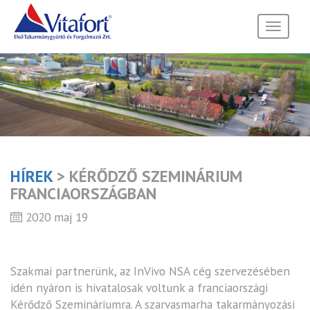
Toggle
navigati
HÍREK
> KÉRŐDZŐ SZEMINÁRIUM
FRANCIAORSZÁGBAN
2020 maj 19
Szakmai partnerünk, az InVivo NSA cég szervezésében
idén nyáron is hivatalosak voltunk a franciaországi
Kérődző Szemináriumra. A szarvasmarha takarmányozási