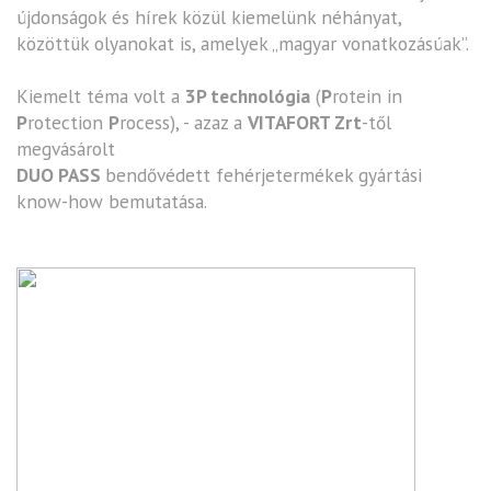
újdonságok és hírek közül kiemelünk néhányat,
közöttük olyanokat is, amelyek „magyar vonatkozásúak”.
Kiemelt téma volt a
3P technológia
(
P
rotein in
P
rotection
P
rocess), - azaz a
VITAFORT Zrt
-től
megvásárolt
DUO PASS
bendővédett fehérjetermékek gyártási
know-how bemutatása.