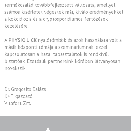
termékcsalád továbbfejlesztett változata, amellyel
számos kísérletet végeztek már, kiváló eredményekkel
a kokcidiózis és a cryptosporidiumos fertőzések
kezelésére.
A
PHYSIO LICK
nyalótömbök és azok használata volt a
másik központi témája a szemináriumnak, ezzel
kapcsolatosan a hazai tapasztalatok is rendkívül
biztatóak. Etetésük partnereink körében látványosan
növekszik.
Dr. Gregosits Balázs
K+F igazgató
Vitafort Zrt.