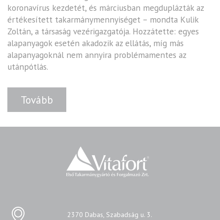
koronavírus kezdetét, és márciusban megduplázták az
értékesített takarmánymennyiséget – mondta Kulik
Zoltán, a társaság vezérigazgatója. Hozzátette: egyes
alapanyagok esetén akadozik az ellátás, míg más
alapanyagoknál nem annyira problémamentes az
utánpótlás.
Tovább
2370 Dabas, Szabadság u. 3.