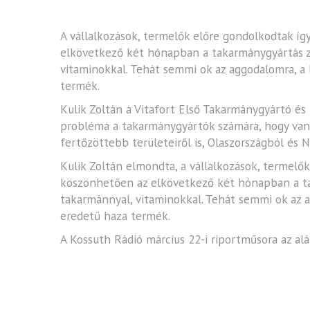
A vállalkozások, termelők előre gondolkodtak í
elkövetkező két hónapban a takarmánygyártás zav
vitaminokkal. Tehát semmi ok az aggodalomra, a
termék.
Kulik Zoltán a Vitafort Első Takarmánygyártó é
probléma a takarmánygyártók számára, hogy vann
fertőzöttebb területeiről is, Olaszországból és
Kulik Zoltán elmondta, a vállalkozások, termelő
köszönhetően az elkövetkező két hónapban a taka
takarmánnyal, vitaminokkal. Tehát semmi ok az 
eredetű haza termék.
A Kossuth Rádió március 22-i riportműsora az alá