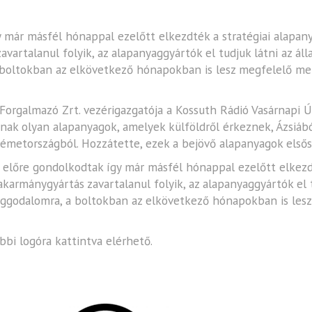
gy már másfél hónappal ezelőtt elkezdték a stratégiai alapa
artalanul folyik, az alapanyaggyártók el tudjuk látni az áll
 boltokban az elkövetkező hónapokban is lesz megfelelő me
s Forgalmazó Zrt. vezérigazgatója a Kossuth Rádió Vasárnapi
ak olyan alapanyagok, amelyek külföldről érkeznek, Ázsiábó
 Németországból. Hozzátette, ezek a bejövő alapanyagok els
k előre gondolkodtak így már másfél hónappal ezelőtt elkezd
rmánygyártás zavartalanul folyik, az alapanyaggyártók el tu
aggodalomra, a boltokban az elkövetkező hónapokban is les
bbi logóra kattintva elérhető.