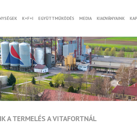
NYSÉGEK
K+F+I
EGYÜTTMŰKÖDÉS
MEDIA
KIADVÁNYAINK
KA
IK A TERMELÉS A VITAFORTNÁL