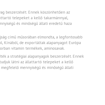
nyag beszerzését. Ennek köszönhetően az
attartó telepeket a kellő takarmánnyal,
nnyiségű és minőségű állati eredetű haza
 Újság című műsorában elmondta, a legfontosabb
l, Kínából, de exportáltak alapanyagot Európa
ősorban vitamin termékek, aminosavak.
ték a stratégiai alapanyagok beszerzését. Ennek
djuk látni az állattartó telepeket a kellő
z megfelelő mennyiségű és minőségű állati