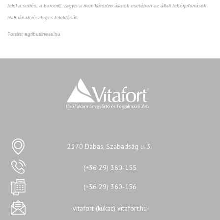
felül a sertés, a baromfi, vagyis a nem kérodzo állatok esetében az állati fehérjeforrások
tilalmának részleges feloldását.
Forrás:
agribusiness.hu
2370 Dabas, Szabadság u. 3.
(+36 29) 360-155
(+36 29) 360-156
vitafort (kukac) vitafort.hu