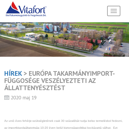
Toggle
navigati
HÍREK
> EURÓPA TAKARMÁNYIMPORT-
FÜGGOSÉGE VESZÉLYEZTETI AZ
ÁLLATTENYÉSZTÉST
2020 maj 19
Az unió éves fehérje-szükségletének csak 30 százalékát tudja belso termelésbol fedezni,
az importkiszolgáltatottság 10-20 éven belül biztonságpolitikai kockázattá válhat. Ezt