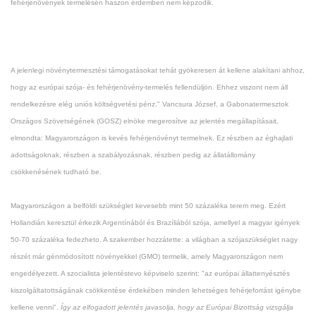
fehérjenövények termelésén haszon érdemben nem képzodik.
A jelenlegi növénytermesztési támogatásokat tehát gyökeresen át kellene alakítani ahhoz,
hogy az európai szója- és fehérjenövény-termelés fellendüljön. Ehhez viszont nem áll
rendelkezésre elég uniós költségvetési pénz." Vancsura József, a Gabonatermesztok
Országos Szövetségének (GOSZ) elnöke megerosítve az jelentés megállapításait,
elmondta: Magyarországon is kevés fehérjenövényt termelnek. Ez részben az éghajlati
adottságoknak, részben a szabályozásnak, részben pedig az állatállomány
csökkenésének tudható be.
Magyarországon a belföldi szükséglet kevesebb mint 50 százaléka terem meg. Ezért
Hollandián keresztül érkezik Argentínából és Brazíliából szója, amellyel a magyar igények
50-70 százaléka fedezheto. A szakember hozzátette: a világban a szójaszükséglet nagy
részét már génmódosított növényekkel (GMO) termelik, amely Magyarországon nem
engedélyezett. A szocialista jelentéstevo képviselo szerint: "az európai állattenyésztés
kiszolgáltatottságának csökkentése érdekében minden lehetséges fehérjeforrást igénybe
kellene venni".
Így az elfogadott jelentés javasolja, hogy az Európai Bizottság vizsgálja