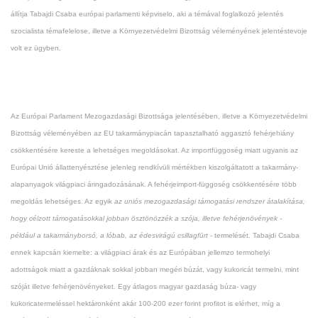
állítja Tabajdi Csaba európai parlamenti képviselo, aki a témával foglalkozó jelentés
szocialista témafelelose, illetve a Környezetvédelmi Bizottság véleményének jelentéstevoje
volt ez ügyben.
Az Európai Parlament Mezogazdasági Bizottsága jelentésében, illetve a Környezetvédelmi
Bizottság véleményében az EU takarmánypiacán tapasztalható aggasztó fehérjehiány
csökkentésére kereste a lehetséges megoldásokat. Az importfüggoség miatt ugyanis az
Európai Unió állattenyésztése jelenleg rendkívüli mértékben kiszolgáltatott a takarmány-
alapanyagok világpiaci áringadozásának. A fehérjeimport-függoség csökkentésére több
megoldás lehetséges. Az egyik
az uniós mezogazdasági támogatási rendszer átalakítása,
hogy célzott támogatásokkal jobban ösztönözzék a szója, illetve fehérjenövények -
például a takarmányborsó, a lóbab, az édesvirágú csillagfürt
- termelését. Tabajdi Csaba
ennek kapcsán kiemelte: a világpiaci árak és az Európában jellemzo termohelyi
adottságok miatt a gazdáknak sokkal jobban megéri búzát, vagy kukoricát termelni, mint
szóját illetve fehérjenövényeket. Egy átlagos magyar gazdaság búza- vagy
kukoricatermeléssel hektáronként akár 100-200 ezer forint profitot is elérhet, míg a