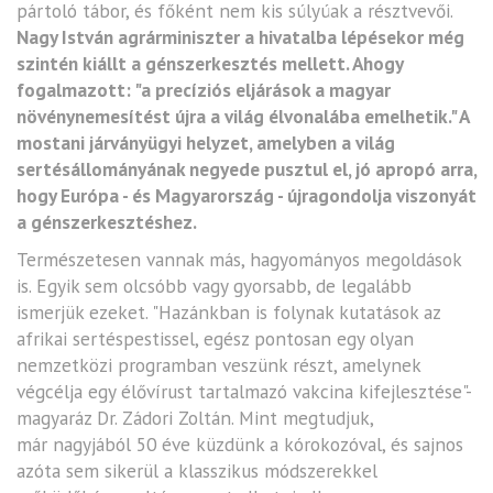
pártoló tábor, és főként nem kis súlyúak a résztvevői.
Nagy István agrárminiszter a hivatalba lépésekor még
szintén kiállt a génszerkesztés mellett. Ahogy
fogalmazott: "a precíziós eljárások a magyar
növénynemesítést újra a világ élvonalába emelhetik." A
mostani járványügyi helyzet, amelyben a világ
sertésállományának negyede pusztul el, jó apropó arra,
hogy Európa - és Magyarország - újragondolja viszonyát
a génszerkesztéshez.
Természetesen vannak más, hagyományos megoldások
is. Egyik sem olcsóbb vagy gyorsabb, de legalább
ismerjük ezeket. "Hazánkban is folynak kutatások az
afrikai sertéspestissel, egész pontosan egy olyan
nemzetközi programban veszünk részt, amelynek
végcélja egy élővírust tartalmazó vakcina kifejlesztése"-
magyaráz Dr. Zádori Zoltán. Mint megtudjuk,
már nagyjából 50 éve küzdünk a kórokozóval, és sajnos
azóta sem sikerül a klasszikus módszerekkel