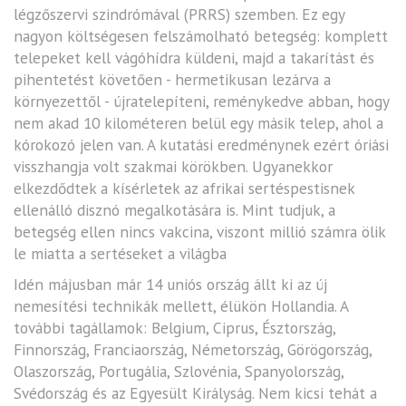
légzőszervi szindrómával (PRRS) szemben. Ez egy
nagyon költségesen felszámolható betegség: komplett
telepeket kell vágóhídra küldeni, majd a takarítást és
pihentetést követően - hermetikusan lezárva a
környezettől - újratelepíteni, reménykedve abban, hogy
nem akad 10 kilométeren belül egy másik telep, ahol a
kórokozó jelen van. A kutatási eredménynek ezért óriási
visszhangja volt szakmai körökben. Ugyanekkor
elkezdődtek a kísérletek az afrikai sertéspestisnek
ellenálló disznó megalkotására is. Mint tudjuk, a
betegség ellen nincs vakcina, viszont millió számra ölik
le miatta a sertéseket a világba
Idén májusban már 14 uniós ország állt ki az új
nemesítési technikák mellett, élükön Hollandia. A
további tagállamok: Belgium, Ciprus, Észtország,
Finnország, Franciaország, Németország, Görögország,
Olaszország, Portugália, Szlovénia, Spanyolország,
Svédország és az Egyesült Királyság. Nem kicsi tehát a