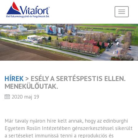
Toggle
navigati
HÍREK
> ESÉLY A SERTÉSPESTIS ELLEN.
MENEKÜLŐUTAK.
2020 maj 19
Már tavaly nyáron híre kelt annak, hogy az edinburghi
Egyetem Roslin Intézetében génszerkesztéssel sikerült
a sertéseket immunissá tenni a reprodukciós és