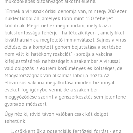
működőképes oltóanyagot alkotni ellene.
"Ennek a vírusnak óriási genomja van, mintegy 200 ezer
nukleotidból áll, amelyek több mint 150 fehérjét
kódolnak. Mégis nehéz megmondani, melyik az a
kulcsfontosságú fehérje - ha létezik ilyen -, amelyikkel
kiválthatnánk a megfelelő immunválaszt. Sajnos a vírus
elölése, és a komplett genom bejuttatása a sertésbe
nem vált ki hatékony reakciót" - sorolja a vakcina
kifejlesztésének nehézségeit a szakember. A vírussal
való dolgozás is extrém körülményes és költséges, de
Magyarországnak van alkalmas laborja hozzá. Az
élővírusos vakcina megalkotása minden bizonnyal
éveket fog igénybe venni, de a szakember
meggyőződése szerint a génszerkesztés sem jelentene
gyorsabb módszert.
Úgy néz ki, rövid távon valóban csak két dolgot
tehetünk:
1. csökkentjük a potenciális fertőzési forrást - ez a