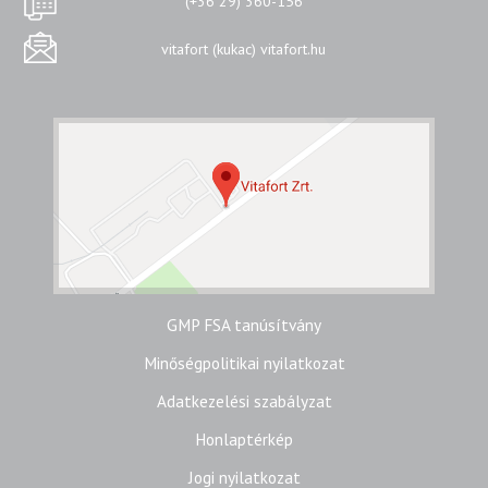
(+36 29) 360-156
vitafort (kukac) vitafort.hu
GMP FSA tanúsítvány
Minőségpolitikai nyilatkozat
Adatkezelési szabályzat
Honlaptérkép
Jogi nyilatkozat