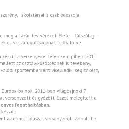
zerény, iskolatársai is csak édesapja
e meg a Lázár-testvéreket. Élete – látszólag –
nek és visszafogottságának tudható be.
 készül a versenyeire. Télen sem pihen: 2010
ellett az osztályközösségnek is tevékeny,
 valódi sportemberként viselkedik: segítőkész,
 Európa-bajnok, 2011-ben világbajnoki 7.
l versenyzett és győzött. Ezzel melegített a
z egyes fogathajtásban.
 készül:
nt a
z elmúlt időszak versenyeiről számolt be