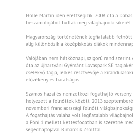
Hölle Martin idén érettségizik. 2008 óta a Dabas
beszámolójából tudták meg világbajnoki sikerét. A
Magyarország történetének legfiatalabb felnőtt 
alig különbözik a középiskolás diákok mindennap
Valójában nem hétköznapi, szigorú rend szerint 
óta az újhartyáni Gyémánt Lovaspark SE tagjaké
cselekvő tagja, lelkes résztvevője a kirándulás
előzékeny és barátságos.
Számos hazai és nemzetközi fogathajtó verseny g
helyezett a felnőttek között. 2013 szeptemberéb
novemberi franciaországi felnőtt világbajnokság
A fogathajtás valaha volt legfiatalabb világbajno
a Póni 1 mellett kettesfogatban is szeretné m
segédhajtójával Rimarcsik Zsolttal.