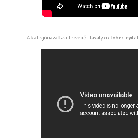
A kategóriaváltási terveiről tavaly
októberi nyil