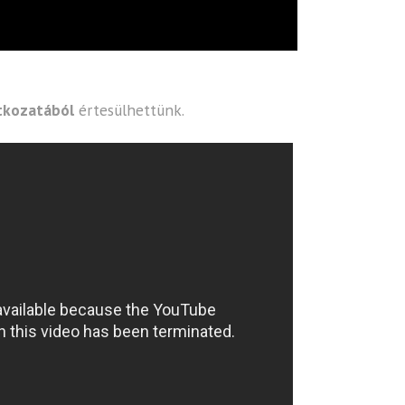
atkozatából
értesülhettünk.