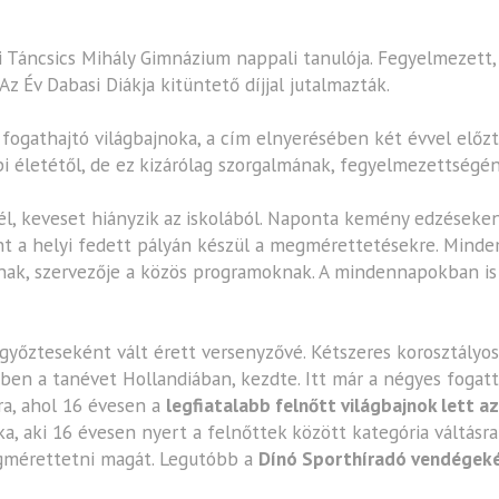
i Táncsics Mihály Gimnázium nappali tanulója. Fegyelmezett, s
z Év Dabasi Diákja kitüntető díjjal jutalmazták.
fogathajtó világbajnoka, a cím elnyerésében két évvel előzt
i életétől, de ez kizárólag szorgalmának, fegyelmezettségé
él, keveset hiányzik az iskolából. Naponta kemény edzéseken
nt a helyi fedett pályán készül a megmérettetésekre. Mindem
oknak, szervezője a közös programoknak. A mindennapokban is
yőzteseként vált érett versenyzővé. Kétszeres korosztályos
en a tanévet Hollandiában, kezdte. Itt már a négyes fogatta
ra, ahol 16 évesen a
legfiatalabb felnőtt világbajnok lett a
ka, aki 16 évesen nyert a felnőttek között kategória váltásra
egmérettetni magát. Legutóbb a
Dínó Sporthíradó vendégeké