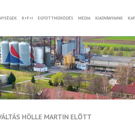
NYSÉGEK
K+F+I
EGYÜTTMŰKÖDÉS
MEDIA
KIADVÁNYAINK
KA
VÁLTÁS HÖLLE MARTIN ELŐTT