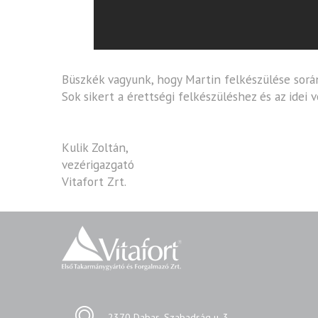
Büszkék vagyunk, hogy Martin felkészülése során v
Sok sikert a érettségi felkészüléshez és az idei
Kulik Zoltán,
vezérigazgató
Vitafort Zrt.
2370 Dabas, Szabadság u. 3.