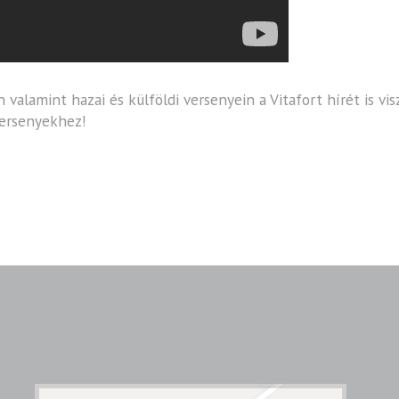
alamint hazai és külföldi versenyein a Vitafort hírét is visz
 versenyekhez!