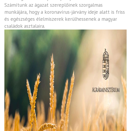
Számítunk az ágazat szereplőinek szorgalmas
munkájára, hogy a koronavírus-járvány ideje alatt is friss
és egészséges élelmiszerek kerülhessenek a magyar
családok asztalaira.