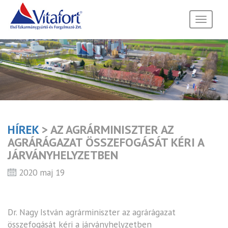
Toggle
navigati
HÍREK
> AZ AGRÁRMINISZTER AZ
AGRÁRÁGAZAT ÖSSZEFOGÁSÁT KÉRI A
JÁRVÁNYHELYZETBEN
2020 maj 19
Dr. Nagy István agrárminiszter az agrárágazat
összefogását kéri a járványhelyzetben