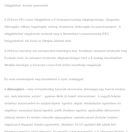
Világjátékok büszke partnerévé.
A 2010-es FEI Lovas Világjátékok a 8 lovassport-szakág világbajnoksága: díjugratás,
díjlovaglás, military, fogathajtás, reining, lovastorna, távlovaglás és para-lovassport. A
világjátékokat négyévente rendezik meg a Nemzetközi Lovasszövetség (FEI)
felügyeletével, két évvel az Olimpiai Játékok elott.
A 2010-es esemény sok szempontból különleges lesz. Korábban sohasem rendezték meg
Európán kívül, és sohasem rendeztek világbajnokságot mind a 8 szakág részvételével.
Mindkét elsoséget a Kentucky Lovas Park (USA) mondhatja magáénak.
És most ismerkedjünk meg közelebbrol a nyolc szakággal!
A
díjlovaglást
– mely nemzetközileg használt elnevezése (dressage) egy francia eredetu
szó, mely jelentése „edzés” - gyakran illetik „ló balett” elnevezéssel. A nagydíj feladat
tartalmaz összeszedett és nyújtott lépést, ügetést, vágtát; féloldalazást ügetésben és
vágtában; passzázst (lassú-ügetés), piaffe (helyben ügetés), ugrásváltás (lábsorrend
váltása) minden és minden második vágtaugrásra; valamint piruett (fordulat helyben
vágtázva).A díjugrató feladat egyértelmu: általában 10-13 ugrásból álló pályát kell
hibátlanul alapidon belül teljesíteni. Az akadály rudak leveréséért, a ló ellenszegüléséért, a