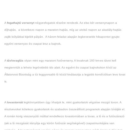
A
fogathajtó versenyt
négyesfogatok részére rendezik. Az elso két versenynapon a
díjhajtás, a következo napon a maraton-hajtás, míg az utolsó napon az akadály-hajtás
zajlik bólyákkal kijelölt pályán. A három feladat alapján legkevesebb hibapontot gyujto
.
egyéni versenyzo és csapat lesz a bajnok
A
távlovaglás
olyan mint egy maratoni futóverseny. A lovaknak 160 km-es távot kell
megtenniük a leheto legrövidebb ido alatt. Az egyéni és csapat bajnokokon kívül az
Állatorvosi Bizottság a tíz leggyorsabb ló közül kiválasztja a legjobb kondícióban levo lovat
is.
A
lovastornát
legkönnyebben úgy írhatjuk le, mint gyakorlatok végzése mozgó lovon. A
résztvevoket kötelezo gyakorlatok és szabadon összeállított programok alapján bírálják el.
A román korig visszanyúló múlttal rendelkezo lovastornában a lovas, a ló és a futószárazó
(aki a ló mozgását irányítja egy körön futószár segítségével) csapatmunkájára van