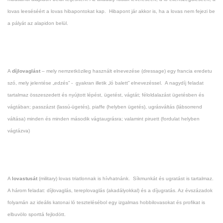
lovas leeséséért a lovas hibapontokat kap. Hibapont jár akkor is, ha a lovas nem fejezi be
a pályát az alapidon belül.
A
díjlovaglást
– mely nemzetközileg használt elnevezése (dressage) egy francia eredetu
szó, mely jelentése „edzés” - gyakran illetik „ló balett” elnevezéssel. A nagydíj feladat
tartalmaz összeszedett és nyújtott lépést, ügetést, vágtát; féloldalazást ügetésben és
vágtában; passzázst (lassú-ügetés), piaffe (helyben ügetés), ugrásváltás (lábsorrend
váltása) minden és minden második vágtaugrásra; valamint piruett (fordulat helyben
vágtázva)
A
lovastusát
(military) lovas triatlonnak is hívhatnánk. Síkmunkát és ugratást is tartalmaz.
A három feladat: díjlovaglás, tereplovaglás (akadályokkal) és a díjugratás. Az évszázadok
folyamán az ideális katonai ló tesztelésébol egy izgalmas hobbilovasokat és profikat is
elbuvölo sporttá fejlodött.