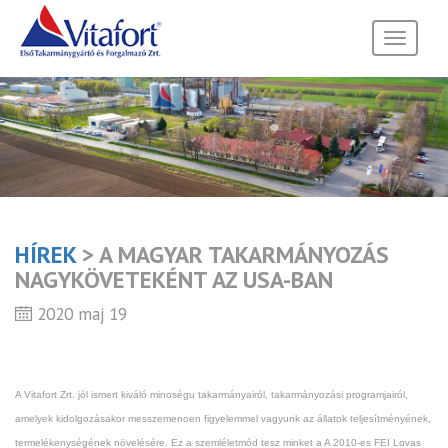
Toggle
navigati
HÍREK
> A MAGYAR TAKARMÁNYOZÁS
NAGYKÖVETEKÉNT AZ USA-BAN
2020 maj 19
A Vitafort Zrt. jól ismert kiváló minoségu takarmányairól, takarmányozási programjairól,
amelyek kidolgozásakor messzemenoen figyelemmel vagyunk az állatok teljesítményének,
termelékenységének növelésére. Ez a szemléletmód tesz minket a A 2010-es FEI Lovas