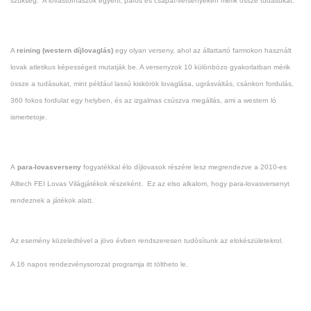
szükség. A lovastornászok egyéni, páros és csapat-versenyeken mérik össze tudásukat.
A
reining (western díjlovaglás)
egy olyan verseny, ahol az állattartó farmokon használt
lovak atletikus képességeit mutatják be. A versenyzok 10 különbözo gyakorlatban mérik
össze a tudásukat, mint például lassú kiskörök lovaglása, ugrásváltás, csánkon fordulás,
360 fokos fordulat egy helyben, és az izgalmas csúszva megállás, ami a western ló
ismertetoje.
A
para-lovasverseny
fogyatékkal élo díjlovasok részére lesz megrendezve a 2010-es
Alltech FEI Lovas Világjátékok részeként. Ez az elso alkalom, hogy para-lovasversenyt
rendeznek a játékok alatt.
Az esemény közeledtével a jövo évben rendszeresen tudósítunk az elokészületekrol.
A 16 napos rendezvénysorozat programja itt töltheto le.