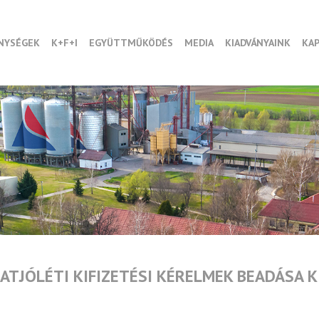
NYSÉGEK
K+F+I
EGYÜTTMŰKÖDÉS
MEDIA
KIADVÁNYAINK
KA
ATJÓLÉTI KIFIZETÉSI KÉRELMEK BEADÁSA K