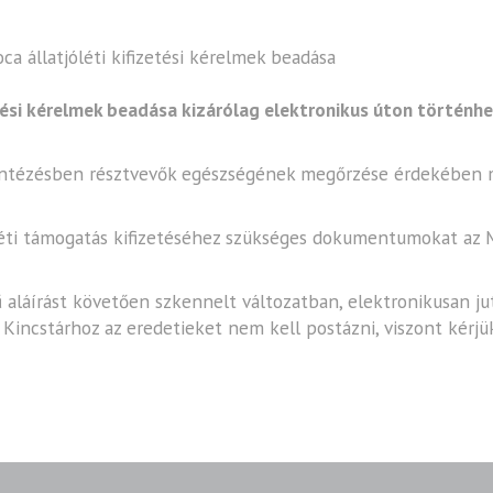
 állatjóléti kifizetési kérelmek beadása
tési kérelmek beadása kizárólag elektronikus úton történhe
ügyintézésben résztvevők egészségének megőrzése érdekében 
óléti támogatás kifizetéséhez szükséges dokumentumokat az 
aláírást követően szkennelt változatban, elektronikusan jutt
Kincstárhoz az eredetieket nem kell postázni, viszont kérjü