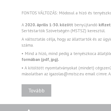
FONTOS VÁLTOZÁS: Módosul a hízó és tenyészkoca
A
2020. április 1-30. között
benyújtandó
kifize
Sertéstartók Szövetségén (MSTSZ) keresztül.
A változtatás célja, hogy az állattartók és az 
száma.
• Mind a hízó, mind pedig a tenyészkoca állatj
formában (pdf, jpg).
• A kitöltött nyomtatványokat (mindet) cégszerű 
másolatban az igazolas@mstsz.eu email címre. A 
Tovább