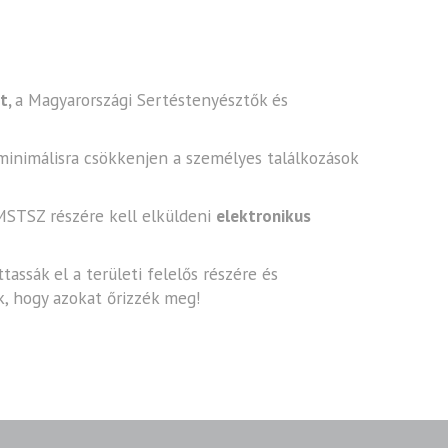
t,
a Magyarországi Sertéstenyésztők és
minimálisra csökkenjen a személyes találkozások
MSTSZ részére kell elküldeni
elektronikus
assák el a területi felelős részére és
k, hogy azokat őrizzék meg!