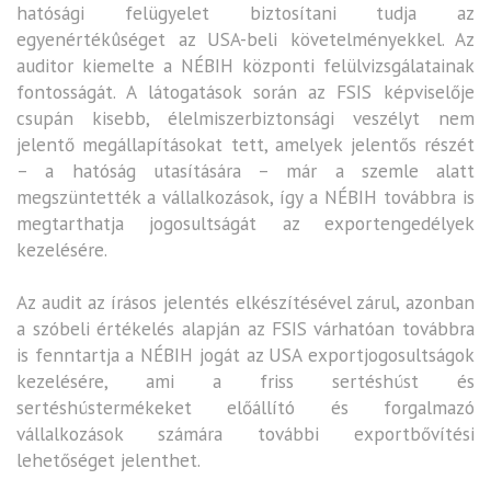
hatósági felügyelet biztosítani tudja az
egyenértékûséget az USA-beli követelményekkel. Az
auditor kiemelte a NÉBIH központi felülvizsgálatainak
fontosságát. A látogatások során az FSIS képviselője
csupán kisebb, élelmiszerbiztonsági veszélyt nem
jelentő megállapításokat tett, amelyek jelentős részét
– a hatóság utasítására – már a szemle alatt
megszüntették a vállalkozások, így a NÉBIH továbbra is
megtarthatja jogosultságát az exportengedélyek
kezelésére.
Az audit az írásos jelentés elkészítésével zárul, azonban
a szóbeli értékelés alapján az FSIS várhatóan továbbra
is fenntartja a NÉBIH jogát az USA exportjogosultságok
kezelésére, ami a friss sertéshúst és
sertéshústermékeket előállító és forgalmazó
vállalkozások számára további exportbővítési
lehetőséget jelenthet.