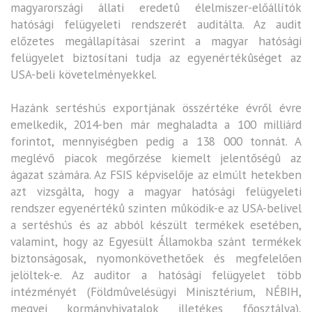
magyarországi állati eredetû élelmiszer-előállítók
hatósági felügyeleti rendszerét auditálta. Az audit
előzetes megállapításai szerint a magyar hatósági
felügyelet biztosítani tudja az egyenértékûséget az
USA-beli követelményekkel.
Hazánk sertéshús exportjának összértéke évről évre
emelkedik, 2014-ben már meghaladta a 100 milliárd
forintot, mennyiségben pedig a 138 000 tonnát. A
meglévő piacok megőrzése kiemelt jelentőségû az
ágazat számára. Az FSIS képviselője az elmúlt hetekben
azt vizsgálta, hogy a magyar hatósági felügyeleti
rendszer egyenértékû szinten mûködik-e az USA-belivel
a sertéshús és az abból készült termékek esetében,
valamint, hogy az Egyesült Államokba szánt termékek
biztonságosak, nyomonkövethetőek és megfelelően
jelöltek-e. Az auditor a hatósági felügyelet több
intézményét (Földmûvelésügyi Minisztérium, NÉBIH,
megyei kormányhivatalok illetékes főosztálya),