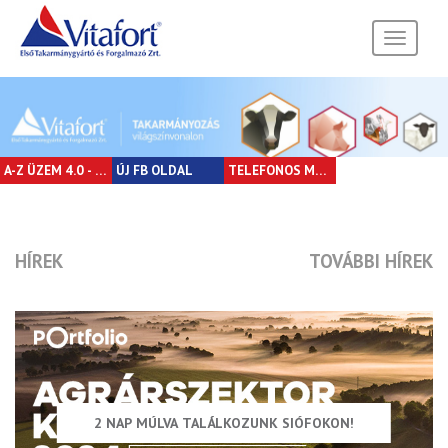
Toggle
navigati
A-Z ÜZEM 4.0 - LÉPÉSRŐL LÉPÉSRE
ÚJ FB OLDAL
TELEFONOS MEGRENDELÉSEK
HÍREK
TOVÁBBI HÍREK
2 NAP MÚLVA TALÁLKOZUNK SIÓFOKON!